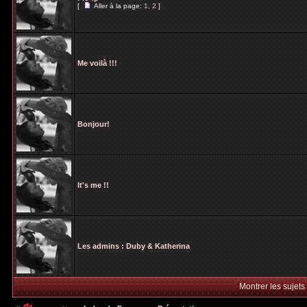
[
Aller à la page:
1
,
2
]
Me voilà !!!
Bonjour!
It's me !!
Les admins : Duby & Katherina
Montrer les sujets