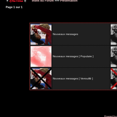
Index du Forum
>>>
Présentation
Page
1
sur
1
Nouveaux messages
Nouveaux messages [ Populaire ]
Nouveaux messages [ Verrouillé ]
Powered by