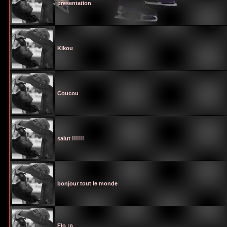
presentation
Kikou
Coucou
salut !!!!!!
bonjour tout le monde
Flo :p