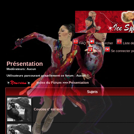
FAQ
Rechercher
Liste 
Profil
Se connecter po
Présentation
Modérateurs: Aucun
Utilisateurs parcourant actuellement ce forum : Aucun
Index du Forum
>>>
Présentation
Sujets
Coucou c' est moi