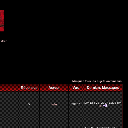
istrer
Marquez tous les sujets comme lus
Réponses
Auteur
Vus
Derniers Messages
Dim Déc 23, 2007 11:03 pm
5
lula
20437
Flo