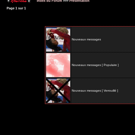
Index du Forum
>>>
Présentation
Page
1
sur
1
Nouveaux messages
Nouveaux messages [ Populaire ]
Nouveaux messages [ Verrouillé ]