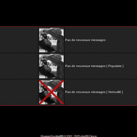
Pas de nouveaux messages
Pas de nouveaux messages [ Populaire ]
Pas de nouveaux messages [ Verrouillé ]
Powered by
phpBB
© 2001, 2005 phpBB Group