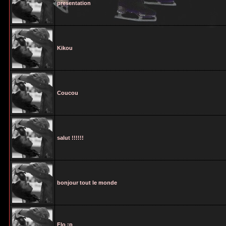
presentation
Kikou
Coucou
salut !!!!!!
bonjour tout le monde
Flo :p