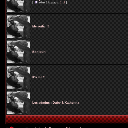
[
Aller à la page:
1
,
2
]
Me voilà !!!
Bonjour!
It's me !!
Les admins : Duby & Katherina