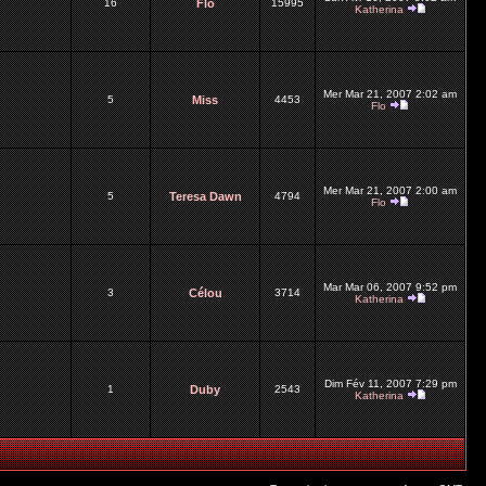
16
Flo
15995
Katherina
Mer Mar 21, 2007 2:02 am
5
Miss
4453
Flo
Mer Mar 21, 2007 2:00 am
5
Teresa Dawn
4794
Flo
Mar Mar 06, 2007 9:52 pm
3
Célou
3714
Katherina
Dim Fév 11, 2007 7:29 pm
1
Duby
2543
Katherina