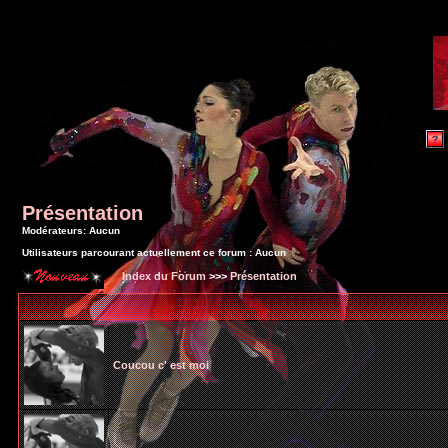
Présentation
Modérateurs: Aucun
Utilisateurs parcourant actuellement ce forum : Aucun
Index du Forum
>>>
Présentation
Coucou c' est moi