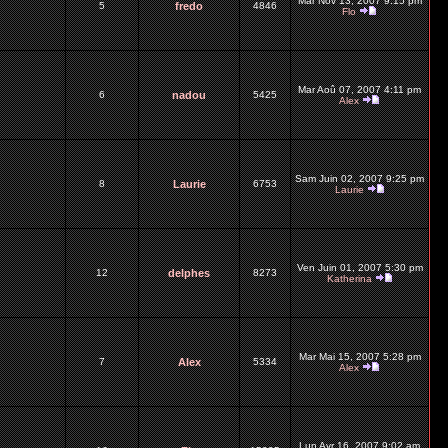
Mar Nov 13, 2007 9:15 pm
5
fredo
4846
Flo
Mar Aoû 07, 2007 4:11 pm
6
nadou
5425
Alex
Sam Juin 02, 2007 9:25 pm
8
Laurie
6753
Laurie
Ven Juin 01, 2007 5:30 pm
12
delphes
8273
Katherina
Mar Mai 15, 2007 5:28 pm
7
Alex
5334
Alex
Lun Avr 16, 2007 9:02 am