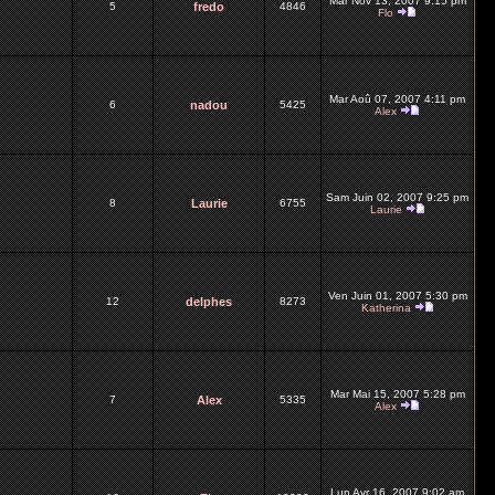
Mar Nov 13, 2007 9:15 pm
5
fredo
4846
Flo
Mar Aoû 07, 2007 4:11 pm
6
nadou
5425
Alex
Sam Juin 02, 2007 9:25 pm
8
Laurie
6755
Laurie
Ven Juin 01, 2007 5:30 pm
12
delphes
8273
Katherina
Mar Mai 15, 2007 5:28 pm
7
Alex
5335
Alex
Lun Avr 16, 2007 9:02 am