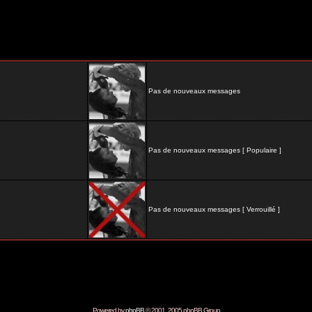
Pas de nouveaux messages
Pas de nouveaux messages [ Populaire ]
Pas de nouveaux messages [ Verrouillé ]
Powered by
phpBB
© 2001, 2005 phpBB Group