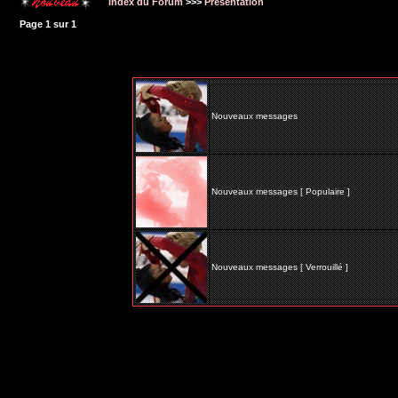
Index du Forum
>>>
Présentation
Page
1
sur
1
Nouveaux messages
Nouveaux messages [ Populaire ]
Nouveaux messages [ Verrouillé ]