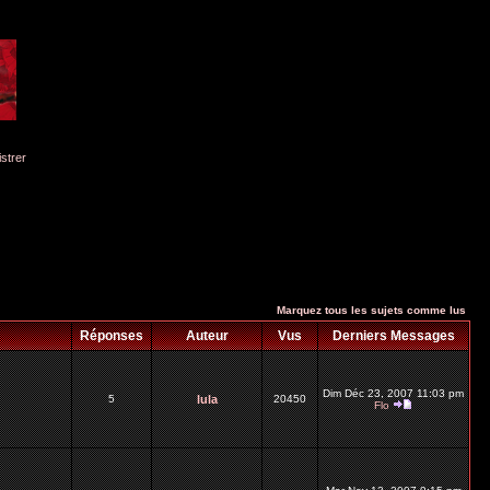
istrer
Marquez tous les sujets comme lus
Réponses
Auteur
Vus
Derniers Messages
Dim Déc 23, 2007 11:03 pm
5
lula
20450
Flo