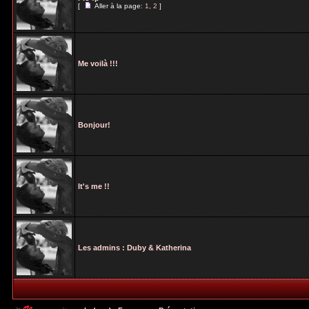
[
Aller à la page:
1
,
2
]
Me voilà !!!
Bonjour!
It's me !!
Les admins : Duby & Katherina