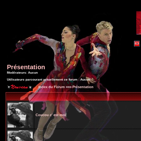
Présentation
Modérateurs: Aucun
Utilisateurs parcourant actuellement ce forum : Aucun
Index du Forum
>>>
Présentation
Coucou c' est moi