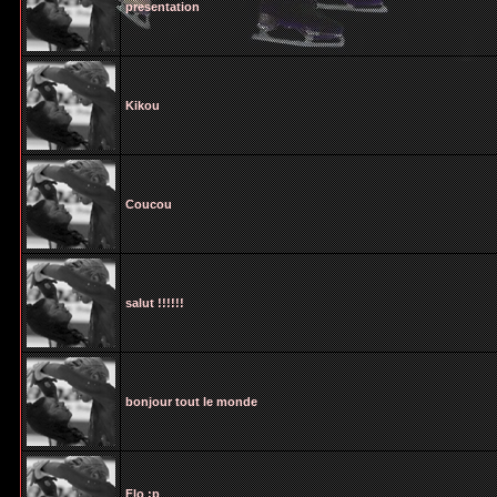
presentation
Kikou
Coucou
salut !!!!!!
bonjour tout le monde
Flo :p