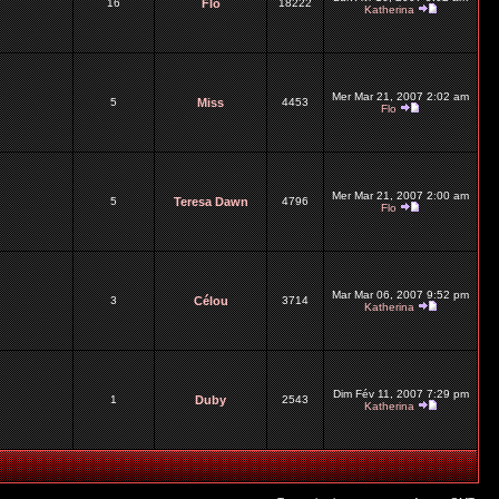
16
Flo
18222
Katherina
Mer Mar 21, 2007 2:02 am
5
Miss
4453
Flo
Mer Mar 21, 2007 2:00 am
5
Teresa Dawn
4796
Flo
Mar Mar 06, 2007 9:52 pm
3
Célou
3714
Katherina
Dim Fév 11, 2007 7:29 pm
1
Duby
2543
Katherina