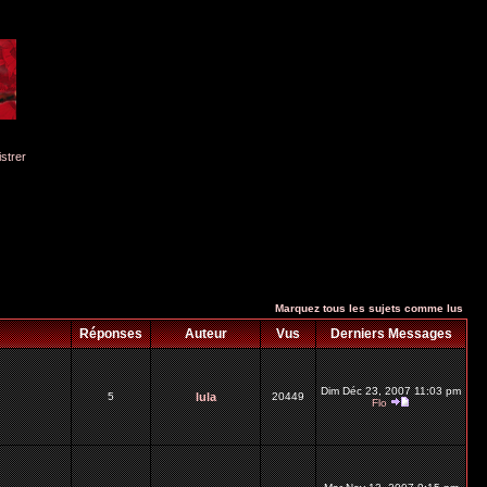
istrer
Marquez tous les sujets comme lus
Réponses
Auteur
Vus
Derniers Messages
Dim Déc 23, 2007 11:03 pm
5
lula
20449
Flo