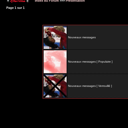
Index du Forum
>>>
Présentation
Page
1
sur
1
Nouveaux messages
Nouveaux messages [ Populaire ]
Nouveaux messages [ Verrouillé ]