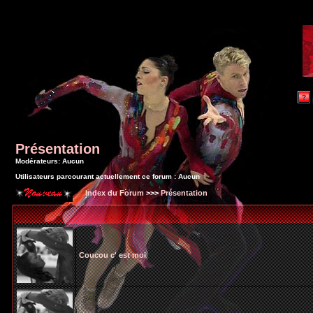
Présentation
Modérateurs: Aucun
Utilisateurs parcourant actuellement ce forum : Aucun
Index du Forum
>>>
Présentation
Coucou c' est moi