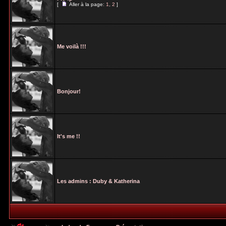
[
Aller à la page:
1
,
2
]
Me voilà !!!
Bonjour!
It's me !!
Les admins : Duby & Katherina