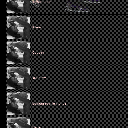
presentation
Kikou
Coucou
salut !!!!!!
bonjour tout le monde
Flo :p