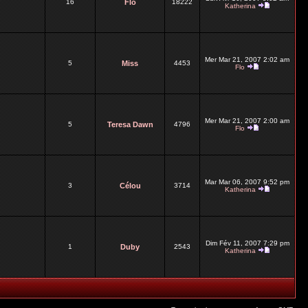
16
Flo
18222
Katherina
Mer Mar 21, 2007 2:02 am
5
Miss
4453
Flo
Mer Mar 21, 2007 2:00 am
5
Teresa Dawn
4796
Flo
Mar Mar 06, 2007 9:52 pm
3
Célou
3714
Katherina
Dim Fév 11, 2007 7:29 pm
1
Duby
2543
Katherina