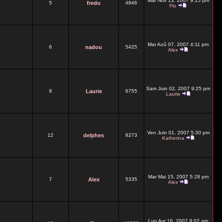
Mar Nov 13, 2007 9:15 pm
5
fredo
4846
Flo
Mar Aoû 07, 2007 4:11 pm
6
nadou
5425
Alex
Sam Juin 02, 2007 9:25 pm
8
Laurie
6755
Laurie
Ven Juin 01, 2007 5:30 pm
12
delphes
8273
Katherina
Mar Mai 15, 2007 5:28 pm
7
Alex
5335
Alex
Lun Avr 16, 2007 9:02 am