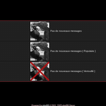
Pas de nouveaux messages
Pas de nouveaux messages [ Populaire ]
Pas de nouveaux messages [ Verrouillé ]
Powered by
phpBB
© 2001, 2005 phpBB Group