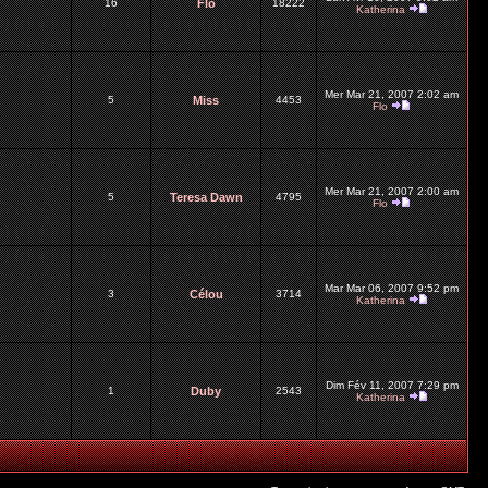
16
Flo
18222
Katherina
Mer Mar 21, 2007 2:02 am
5
Miss
4453
Flo
Mer Mar 21, 2007 2:00 am
5
Teresa Dawn
4795
Flo
Mar Mar 06, 2007 9:52 pm
3
Célou
3714
Katherina
Dim Fév 11, 2007 7:29 pm
1
Duby
2543
Katherina