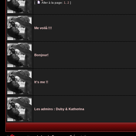
[
Aller à la page:
1
,
2
]
Me voilà !!!
Bonjour!
It's me !!
Les admins : Duby & Katherina