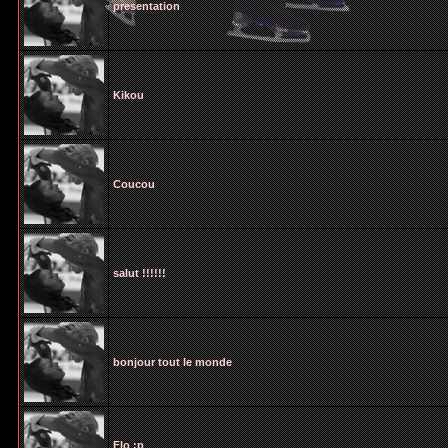
presentation
Kikou
Coucou
salut !!!!!!
bonjour tout le monde
Flo :p