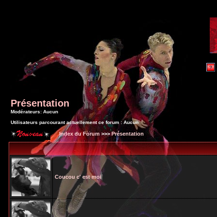
Présentation
Modérateurs: Aucun
Utilisateurs parcourant actuellement ce forum : Aucun
Index du Forum
>>>
Présentation
Coucou c' est moi