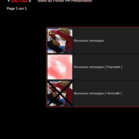
Index du Forum
>>>
Présentation
Page
1
sur
1
Nouveaux messages
Nouveaux messages [ Populaire ]
Nouveaux messages [ Verrouillé ]