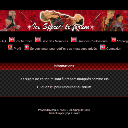
FAQ
Rechercher
Liste des Membres
Groupes d'utilisateurs
S'enreg
Profil
Se connecter pour vérifier ses messages privés
Connexion
Informations
Les sujets de ce forum sont à présent marqués comme lus.
Cliquez
ici
pour retourner au forum
Powered by
phpBB
© 2001, 2005 phpBB Group
Traduction par :
phpBB-fr.com