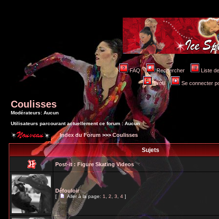
FAQ
Rechercher
Liste 
Profil
Se connecter po
Coulisses
Modérateurs: Aucun
Utilisateurs parcourant actuellement ce forum : Aucun
Index du Forum
>>>
Coulisses
Sujets
Post-it :
Figure Skating Videos
Défouloir
[
Aller à la page:
1
,
2
,
3
,
4
]