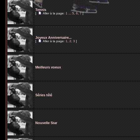
Tennis
[
Aller à la page:
1
...
5
,
6
,
7
]
Joyeux Anniversaire...
[
Aller à la page:
1
,
2
,
3
]
Meilleurs voeux
Séries télé
Nouvelle Star