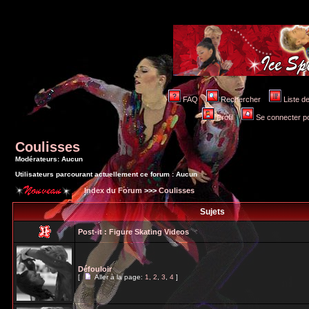
FAQ
Rechercher
Liste 
Profil
Se connecter po
Coulisses
Modérateurs: Aucun
Utilisateurs parcourant actuellement ce forum : Aucun
Index du Forum
>>>
Coulisses
Sujets
Post-it :
Figure Skating Videos
Défouloir
[
Aller à la page:
1
,
2
,
3
,
4
]