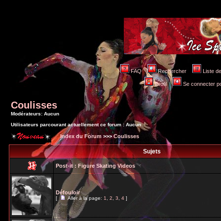
FAQ
Rechercher
Liste 
Profil
Se connecter po
Coulisses
Modérateurs: Aucun
Utilisateurs parcourant actuellement ce forum : Aucun
Index du Forum
>>>
Coulisses
Sujets
Post-it :
Figure Skating Videos
Défouloir
[
Aller à la page:
1
,
2
,
3
,
4
]