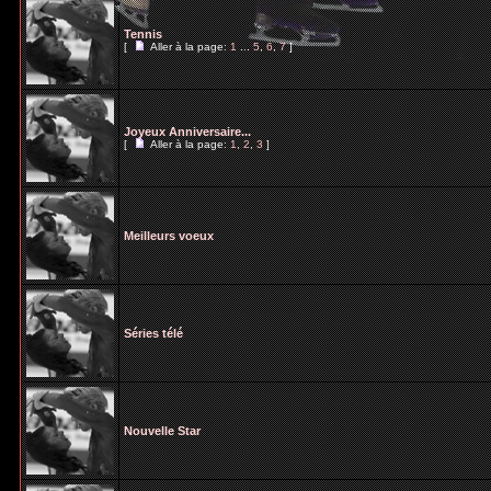
Tennis
[
Aller à la page:
1
...
5
,
6
,
7
]
Joyeux Anniversaire...
[
Aller à la page:
1
,
2
,
3
]
Meilleurs voeux
Séries télé
Nouvelle Star