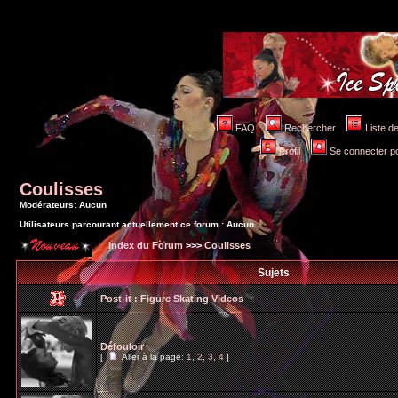
FAQ
Rechercher
Liste 
Profil
Se connecter po
Coulisses
Modérateurs: Aucun
Utilisateurs parcourant actuellement ce forum : Aucun
Index du Forum
>>>
Coulisses
Sujets
Post-it :
Figure Skating Videos
Défouloir
[
Aller à la page:
1
,
2
,
3
,
4
]