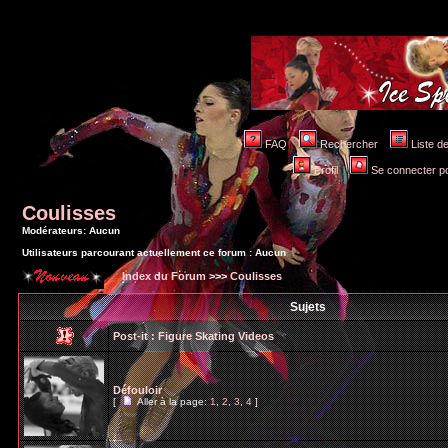
FAQ
Rechercher
Liste 
Profil
Se connecter po
Coulisses
Modérateurs: Aucun
Utilisateurs parcourant actuellement ce forum : Aucun
Index du Forum
>>>
Coulisses
Sujets
Post-it :
Figure Skating Videos
Défouloir
[
Aller à la page:
1
,
2
,
3
,
4
]