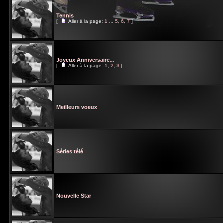
Tennis
[
Aller à la page:
1
...
5
,
6
,
7
]
Joyeux Anniversaire...
[
Aller à la page:
1
,
2
,
3
]
Meilleurs voeux
Séries télé
Nouvelle Star