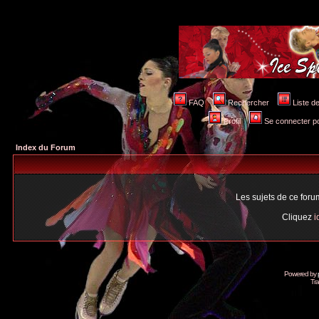
FAQ
Rechercher
Liste 
Profil
Se connecter po
Index du Forum
Les sujets de ce for
Cliquez
i
Powered by
Tra