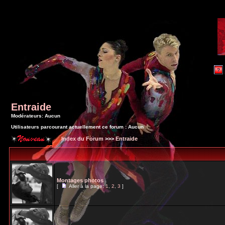
Entraide
Modérateurs: Aucun
Utilisateurs parcourant actuellement ce forum : Aucun
Index du Forum
>>>
Entraide
Montages photos
[
Aller à la page:
1
,
2
,
3
]