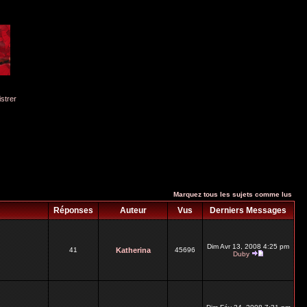
istrer
Marquez tous les sujets comme lus
Réponses
Auteur
Vus
Derniers Messages
Dim Avr 13, 2008 4:25 pm
41
Katherina
45696
Duby