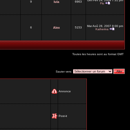
Dim Fév 24, 2008 7:31 pm
9
lula
6963
Flo
Mar Aoû 28, 2007 8:00 pm
6
Alex
5153
Katherina
Toutes les heures sont au format GMT
Sauter vers:
Annonce
Post-it