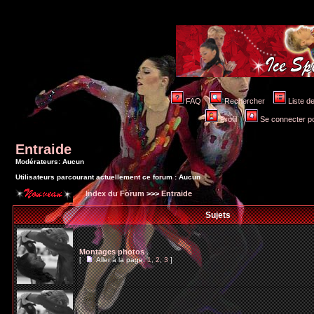
FAQ
Rechercher
Liste 
Profil
Se connecter po
Entraide
Modérateurs: Aucun
Utilisateurs parcourant actuellement ce forum : Aucun
Index du Forum
>>>
Entraide
Sujets
Montages photos
[
Aller à la page:
1
,
2
,
3
]