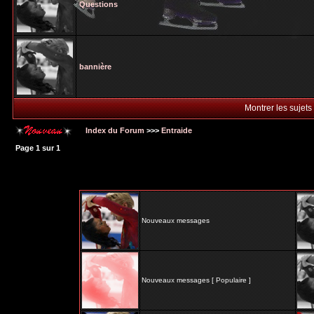
Questions
bannière
Montrer les sujets
Index du Forum
>>>
Entraide
Page
1
sur
1
Nouveaux messages
Nouveaux messages [ Populaire ]