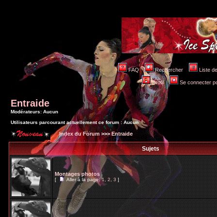
FAQ
Rechercher
Liste 
Profil
Se connecter po
Entraide
Modérateurs: Aucun
Utilisateurs parcourant actuellement ce forum : Aucun
Index du Forum
>>>
Entraide
Sujets
Montages photos
[
Aller à la page:
1
,
2
,
3
]