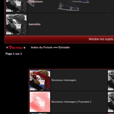
Questions
bannière
Montrer les sujets
Index du Forum
>>>
Entraide
Page
1
sur
1
Nouveaux messages
Nouveaux messages [ Populaire ]