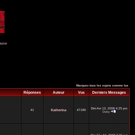
istrer
Marquez tous les sujets comme lus
Réponses
Auteur
Vus
Derniers Messages
Dim Avr 13, 2008 4:25 pm
41
Katherina
47186
Duby