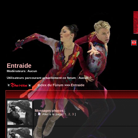
Entraide
Modérateurs: Aucun
Utilisateurs parcourant actuellement ce forum : Aucun
Index du Forum
>>>
Entraide
Montages photos
[
Aller à la page:
1
,
2
,
3
]