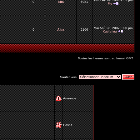
Dim Fév 24, 2008 7:31 pm
9
lula
6981
Flo
Mar Aoû 28, 2007 8:00 pm
6
Alex
5166
Katherina
Toutes les heures sont au format GMT
Sauter vers:
Annonce
Post-it