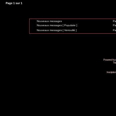
Page
1
sur
1
Nouveaux messages
Pa
Nouveaux messages [ Populaire ]
Pa
Nouveaux messages [ Verrouillé ]
Pa
Powered by
Tra
Inscripti