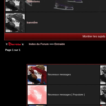
Questions
bannière
Montrer les sujets
Index du Forum
>>>
Entraide
Page
1
sur
1
Nouveaux messages
Nouveaux messages [ Populaire ]