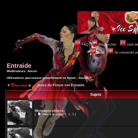
FAQ
Rechercher
Liste 
Profil
Se connecter po
Entraide
Modérateurs: Aucun
Utilisateurs parcourant actuellement ce forum : Aucun
Index du Forum
>>>
Entraide
Sujets
Montages photos
[
Aller à la page:
1
,
2
,
3
]