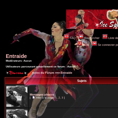
FAQ
Rechercher
Liste 
Profil
Se connecter po
Entraide
Modérateurs: Aucun
Utilisateurs parcourant actuellement ce forum : Aucun
Index du Forum
>>>
Entraide
Sujets
Montages photos
[
Aller à la page:
1
,
2
,
3
]