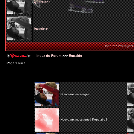
Questions
bannière
Montrer les sujets
Index du Forum
>>>
Entraide
Page
1
sur
1
Nouveaux messages
Nouveaux messages [ Populaire ]