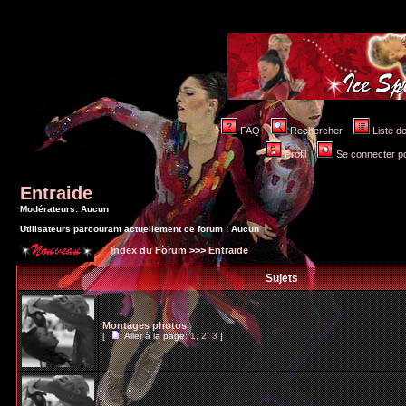
FAQ
Rechercher
Liste 
Profil
Se connecter po
Entraide
Modérateurs: Aucun
Utilisateurs parcourant actuellement ce forum : Aucun
Index du Forum
>>>
Entraide
Sujets
Montages photos
[
Aller à la page:
1
,
2
,
3
]