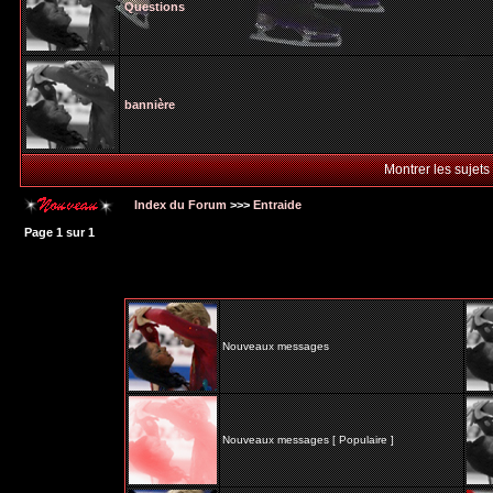
Questions
bannière
Montrer les sujets
Index du Forum
>>>
Entraide
Page
1
sur
1
Nouveaux messages
Nouveaux messages [ Populaire ]