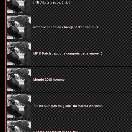
[
Aller à la page:
1
,
2
,
3
]
Nathalie et Fabian changent d'entraîneurs
MF & Patch : aucune compets cette année :(
Monde 2008 homme
"Je ne suis pas de glace" de Marina Anissina