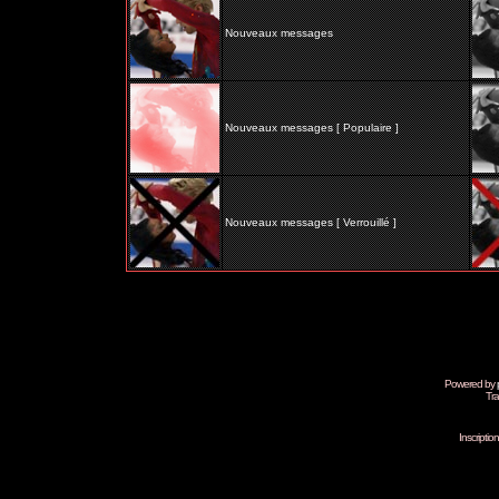
Nouveaux messages
Nouveaux messages [ Populaire ]
Nouveaux messages [ Verrouillé ]
Powered by
Tra
Inscripti