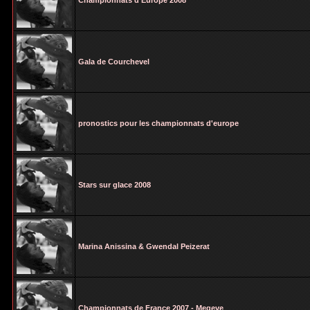
Championnats d'Europe 2008
Gala de Courchevel
pronostics pour les championnats d'europe
Stars sur glace 2008
Marina Anissina & Gwendal Peizerat
Championnats de France 2007 - Megeve