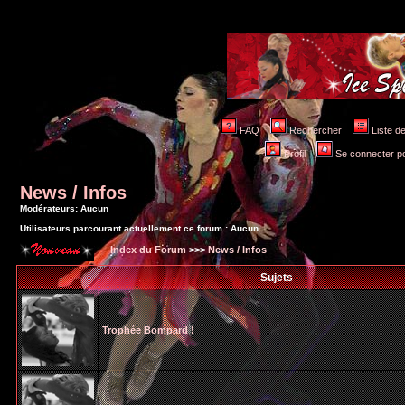
FAQ
Rechercher
Liste 
Profil
Se connecter po
News / Infos
Modérateurs: Aucun
Utilisateurs parcourant actuellement ce forum : Aucun
Index du Forum
>>>
News / Infos
Sujets
Trophée Bompard !