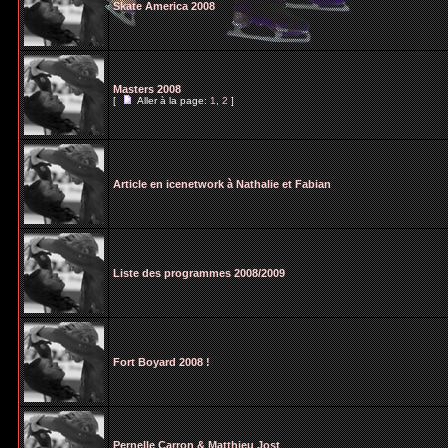
Skate America 2008
Masters 2008
[
Aller à la page:
1
,
2
]
Article en icenetwork à Nathalie et Fabian
Liste des programmes 2008/2009
Fort Boyard 2008 !
Pernelle Carron & Matthieu Jost