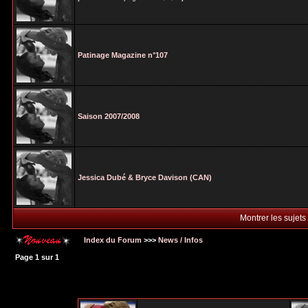
Patinage Magazine n°107
Saison 2007/2008
Jessica Dubé & Bryce Davison (CAN)
Montrer les sujets
Index du Forum
>>>
News / Infos
Page
1
sur
1