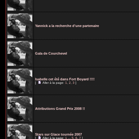
Yannick a la recherche d'une partenaire
Gala de Courchevel
Isabelle cet été dans Fort Boyard !!!!
[
Aller à la page:
1
,
2
,
3
]
Attributions Grand Prix 2008 !!
Stars sur Glace tournée 2007
[
Aller à la page:
1
...
5
,
6
,
7
]