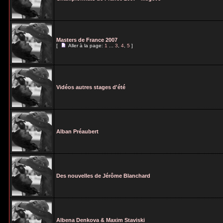
Masters de France 2007
[
Aller à la page:
1
...
3
,
4
,
5
]
Vidéos autres stages d'été
Alban Préaubert
Des nouvelles de Jérôme Blanchard
Albena Denkova & Maxim Staviski