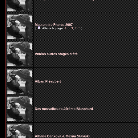
Masters de France 2007
[
Aller à la page:
1
...
3
,
4
,
5
]
Vidéos autres stages d'été
Alban Préaubert
Des nouvelles de Jérôme Blanchard
Albena Denkova & Maxim Staviski