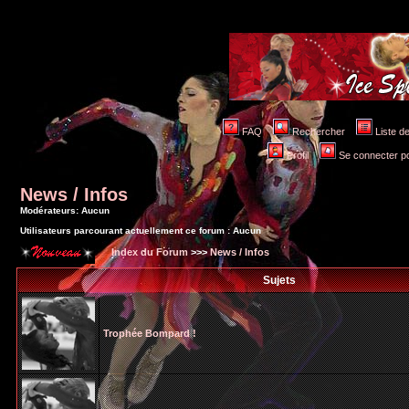
FAQ
Rechercher
Liste 
Profil
Se connecter po
News / Infos
Modérateurs: Aucun
Utilisateurs parcourant actuellement ce forum : Aucun
Index du Forum
>>>
News / Infos
Sujets
Trophée Bompard !