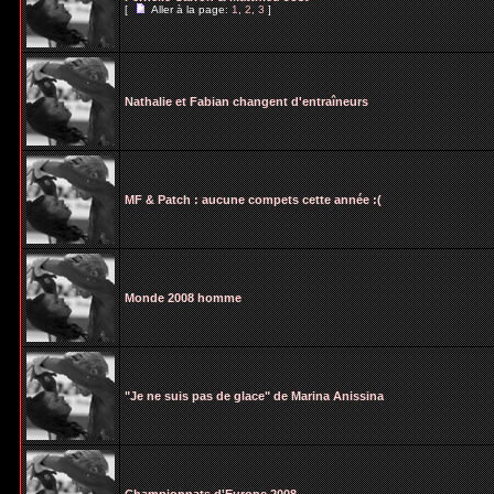
[
Aller à la page:
1
,
2
,
3
]
Nathalie et Fabian changent d'entraîneurs
MF & Patch : aucune compets cette année :(
Monde 2008 homme
"Je ne suis pas de glace" de Marina Anissina