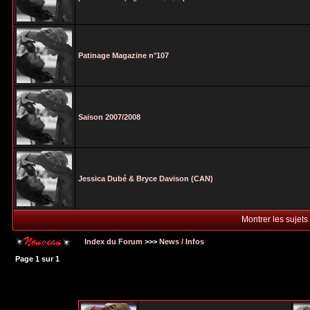
Patinage Magazine n°107
Saison 2007/2008
Jessica Dubé & Bryce Davison (CAN)
Montrer les sujets
Index du Forum
>>>
News / Infos
Page
1
sur
1