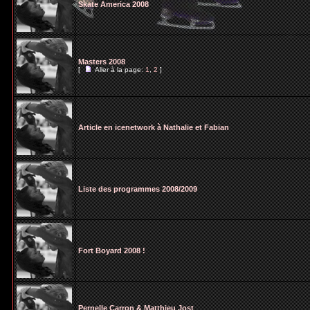
Skate America 2008
Masters 2008
[
Aller à la page:
1
,
2
]
Article en icenetwork à Nathalie et Fabian
Liste des programmes 2008/2009
Fort Boyard 2008 !
Pernelle Carron & Matthieu Jost