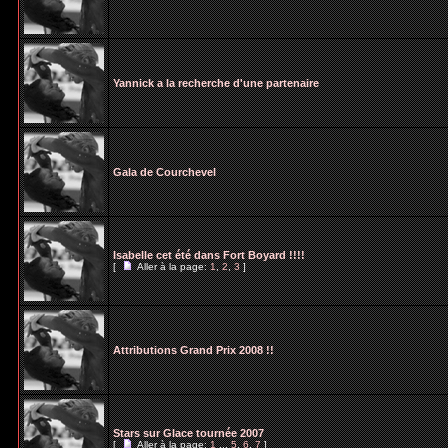
Yannick a la recherche d'une partenaire
Gala de Courchevel
Isabelle cet été dans Fort Boyard !!!!
[
Aller à la page:
1
,
2
,
3
]
Attributions Grand Prix 2008 !!
Stars sur Glace tournée 2007
[
Aller à la page:
1
...
5
,
6
,
7
]