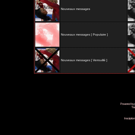
Nouveaux messages
Nouveaux messages [ Populaire ]
Nouveaux messages [ Verrouillé ]
Powered by
Tra
Inscripti