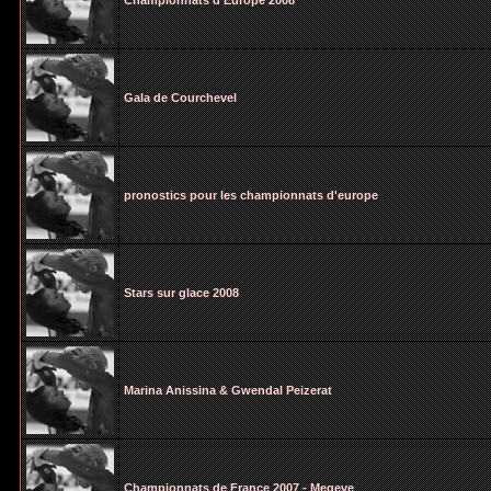
Championnats d'Europe 2008
Gala de Courchevel
pronostics pour les championnats d'europe
Stars sur glace 2008
Marina Anissina & Gwendal Peizerat
Championnats de France 2007 - Megeve