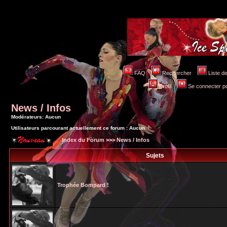
FAQ
Rechercher
Liste 
Profil
Se connecter po
News / Infos
Modérateurs: Aucun
Utilisateurs parcourant actuellement ce forum : Aucun
Index du Forum
>>>
News / Infos
Sujets
Trophée Bompard !