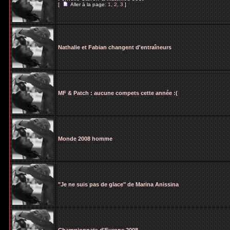
[
Aller à la page:
1
,
2
,
3
]
Nathalie et Fabian changent d'entraîneurs
MF & Patch : aucune compets cette année :(
Monde 2008 homme
"Je ne suis pas de glace" de Marina Anissina