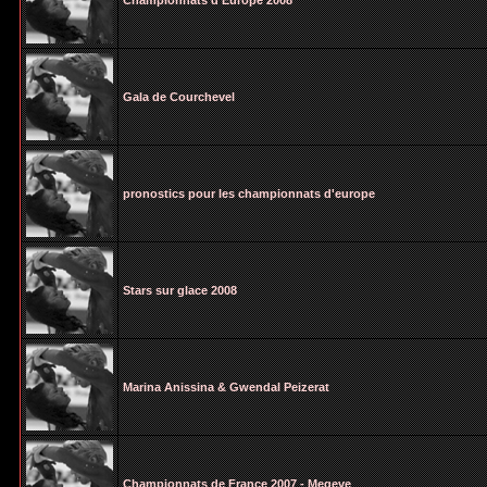
Championnats d'Europe 2008
Gala de Courchevel
pronostics pour les championnats d'europe
Stars sur glace 2008
Marina Anissina & Gwendal Peizerat
Championnats de France 2007 - Megeve