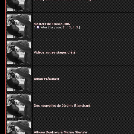
Masters de France 2007
[
Aller à la page:
1
...
3
,
4
,
5
]
Vidéos autres stages d'été
Alban Préaubert
Des nouvelles de Jérôme Blanchard
Albena Denkova & Maxim Staviski