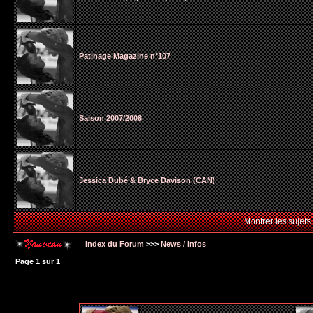
Patinage Magazine n°107
Saison 2007/2008
Jessica Dubé & Bryce Davison (CAN)
Montrer les sujets
Index du Forum
>>>
News / Infos
Page
1
sur
1