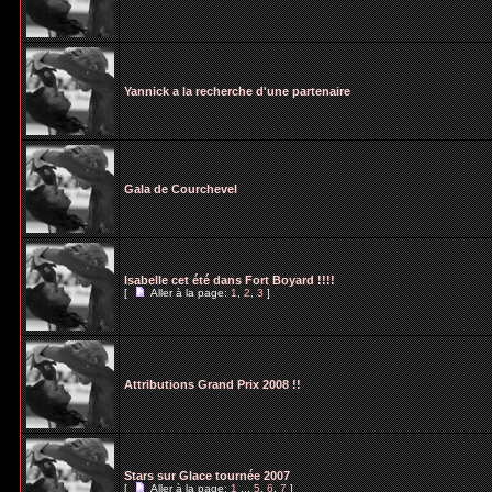
Yannick a la recherche d'une partenaire
Gala de Courchevel
Isabelle cet été dans Fort Boyard !!!!
[
Aller à la page:
1
,
2
,
3
]
Attributions Grand Prix 2008 !!
Stars sur Glace tournée 2007
[
Aller à la page:
1
...
5
,
6
,
7
]