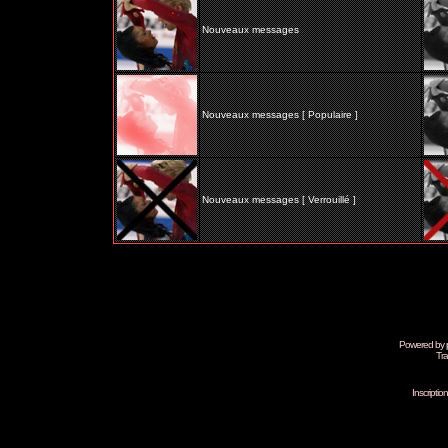
Nouveaux messages
Nouveaux messages [ Populaire ]
Nouveaux messages [ Verrouillé ]
Powered by
Tra
Inscripti