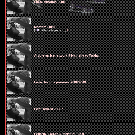
Skate America 2008
Masters 2008
[
Aller à la page:
1
,
2
]
Article en icenetwork à Nathalie et Fabian
Liste des programmes 2008/2009
Fort Boyard 2008 !
Pernelle Carron & Matthieu Jost