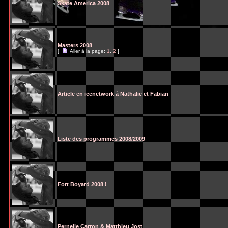
Skate America 2008
Masters 2008
[
Aller à la page:
1
,
2
]
Article en icenetwork à Nathalie et Fabian
Liste des programmes 2008/2009
Fort Boyard 2008 !
Pernelle Carron & Matthieu Jost