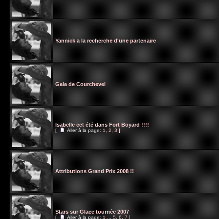
Yannick a la recherche d'une partenaire
Gala de Courchevel
Isabelle cet été dans Fort Boyard !!!!
[
Aller à la page:
1
,
2
,
3
]
Attributions Grand Prix 2008 !!
Stars sur Glace tournée 2007
[
Aller à la page:
1
...
5
,
6
,
7
]