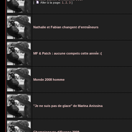
[
Aller à la page:
1
,
2
,
3
]
Nathalie et Fabian changent d'entraîneurs
MF & Patch : aucune compets cette année :(
Monde 2008 homme
"Je ne suis pas de glace" de Marina Anissina