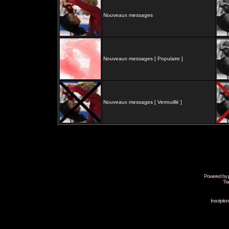
Nouveaux messages
Nouveaux messages [ Populaire ]
Nouveaux messages [ Verrouillé ]
Powered by
Tra
Inscripti