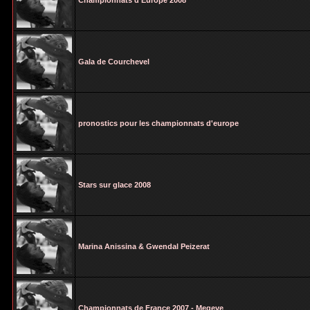
Championnats d'Europe 2008
Gala de Courchevel
pronostics pour les championnats d'europe
Stars sur glace 2008
Marina Anissina & Gwendal Peizerat
Championnats de France 2007 - Megeve