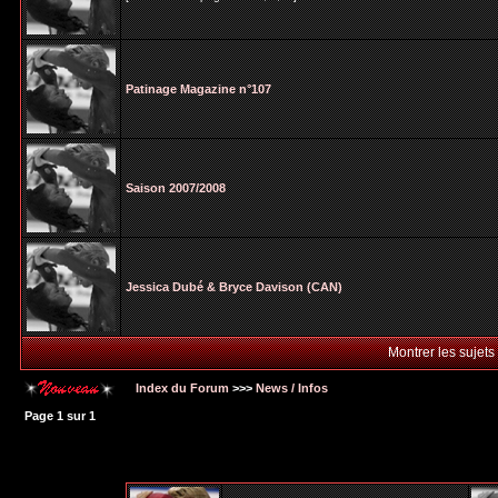
Patinage Magazine n°107
Saison 2007/2008
Jessica Dubé & Bryce Davison (CAN)
Montrer les sujets
Index du Forum
>>>
News / Infos
Page
1
sur
1