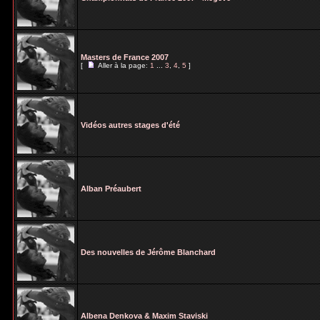
Masters de France 2007
[
Aller à la page:
1
...
3
,
4
,
5
]
Vidéos autres stages d'été
Alban Préaubert
Des nouvelles de Jérôme Blanchard
Albena Denkova & Maxim Staviski