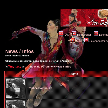
FAQ
Rechercher
Liste 
Profil
Se connecter po
News / Infos
Modérateurs: Aucun
Utilisateurs parcourant actuellement ce forum : Aucun
Index du Forum
>>>
News / Infos
Sujets
Trophée Bompard !