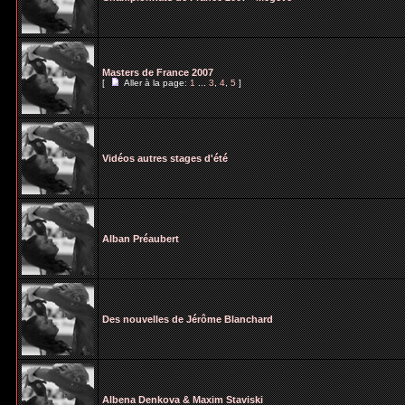
Masters de France 2007
[
Aller à la page:
1
...
3
,
4
,
5
]
Vidéos autres stages d'été
Alban Préaubert
Des nouvelles de Jérôme Blanchard
Albena Denkova & Maxim Staviski