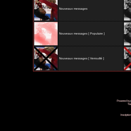
Nouveaux messages
Nouveaux messages [ Populaire ]
Nouveaux messages [ Verrouillé ]
Powered by
Tra
Inscripti