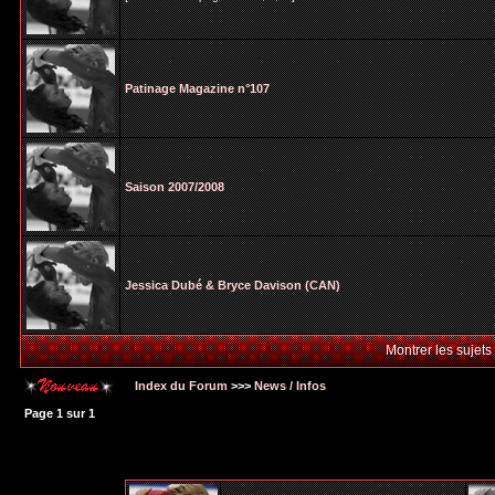
Patinage Magazine n°107
Saison 2007/2008
Jessica Dubé & Bryce Davison (CAN)
Montrer les sujets
Index du Forum
>>>
News / Infos
Page
1
sur
1