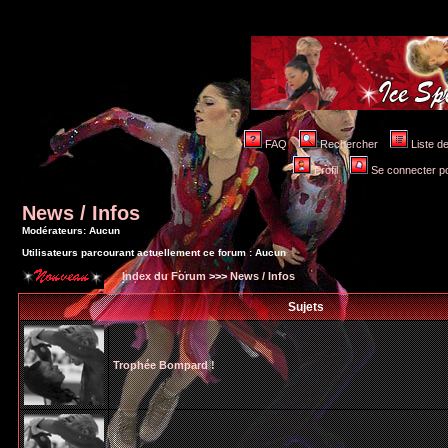
FAQ
Rechercher
Liste 
Profil
Se connecter po
News / Infos
Modérateurs: Aucun
Utilisateurs parcourant actuellement ce forum : Aucun
Index du Forum
>>>
News / Infos
Sujets
Trophée Bompard !