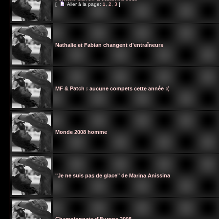
[
Aller à la page:
1
,
2
,
3
]
Nathalie et Fabian changent d'entraîneurs
MF & Patch : aucune compets cette année :(
Monde 2008 homme
"Je ne suis pas de glace" de Marina Anissina