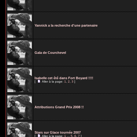
Yannick a la recherche d'une partenaire
Gala de Courchevel
Isabelle cet été dans Fort Boyard !!!!
[
Aller à la page:
1
,
2
,
3
]
Attributions Grand Prix 2008 !!
Stars sur Glace tournée 2007
[
Aller à la page:
1
...
5
,
6
,
7
]