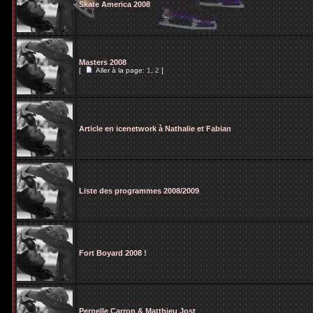
Skate America 2008
Masters 2008
[
Aller à la page:
1
,
2
]
Article en icenetwork à Nathalie et Fabian
Liste des programmes 2008/2009
Fort Boyard 2008 !
Pernelle Carron & Matthieu Jost