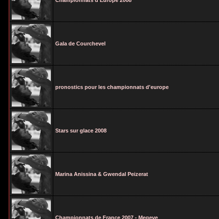
Championnats d'Europe 2008
Gala de Courchevel
pronostics pour les championnats d'europe
Stars sur glace 2008
Marina Anissina & Gwendal Peizerat
Championnats de France 2007 - Megeve