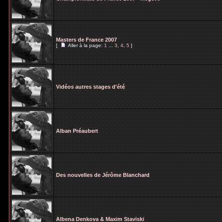
Masters de France 2007
[
Aller à la page:
1
...
3
,
4
,
5
]
Vidéos autres stages d'été
Alban Préaubert
Des nouvelles de Jérôme Blanchard
Albena Denkova & Maxim Staviski