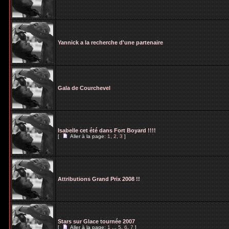
Yannick a la recherche d'une partenaire
Gala de Courchevel
Isabelle cet été dans Fort Boyard !!!!
[
Aller à la page:
1
,
2
,
3
]
Attributions Grand Prix 2008 !!
Stars sur Glace tournée 2007
[
Aller à la page:
1
...
5
,
6
,
7
]