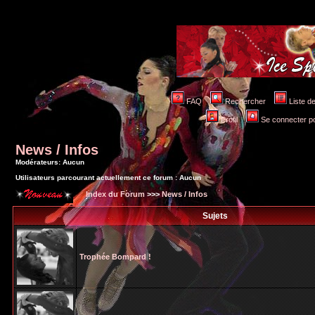
FAQ
Rechercher
Liste 
Profil
Se connecter po
News / Infos
Modérateurs: Aucun
Utilisateurs parcourant actuellement ce forum : Aucun
Index du Forum
>>>
News / Infos
Sujets
Trophée Bompard !