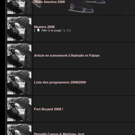
Skate America 2008
Masters 2008
[
Aller à la page:
1
,
2
]
Article en icenetwork à Nathalie et Fabian
Liste des programmes 2008/2009
Fort Boyard 2008 !
Pernelle Carron & Matthieu Jost