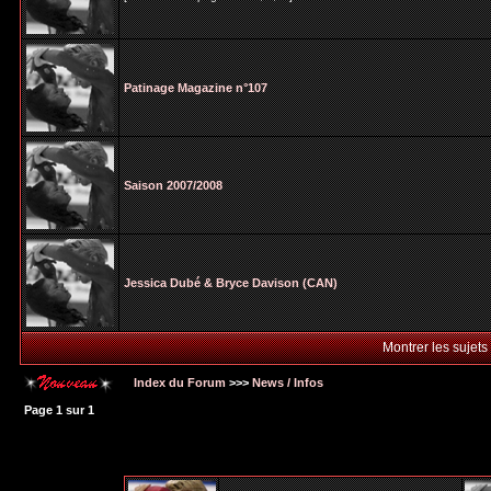
Patinage Magazine n°107
Saison 2007/2008
Jessica Dubé & Bryce Davison (CAN)
Montrer les sujets
Index du Forum
>>>
News / Infos
Page
1
sur
1