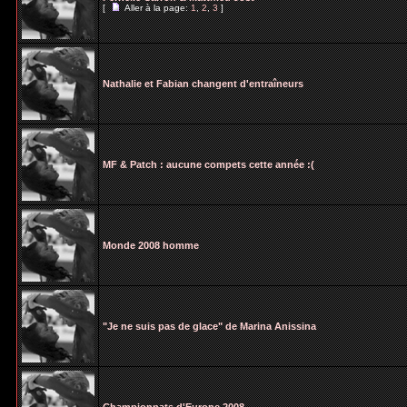
[
Aller à la page:
1
,
2
,
3
]
Nathalie et Fabian changent d'entraîneurs
MF & Patch : aucune compets cette année :(
Monde 2008 homme
"Je ne suis pas de glace" de Marina Anissina