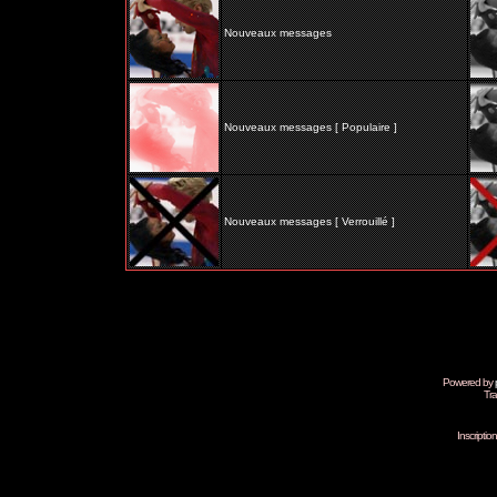
Nouveaux messages
Nouveaux messages [ Populaire ]
Nouveaux messages [ Verrouillé ]
Powered by
Tra
Inscripti