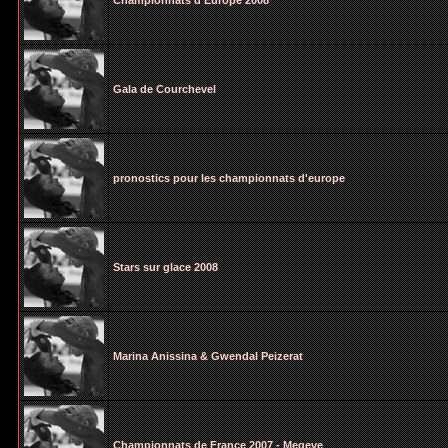
Championnats d'Europe 2008
Gala de Courchevel
pronostics pour les championnats d'europe
Stars sur glace 2008
Marina Anissina & Gwendal Peizerat
Championnats de France 2007 - Megeve