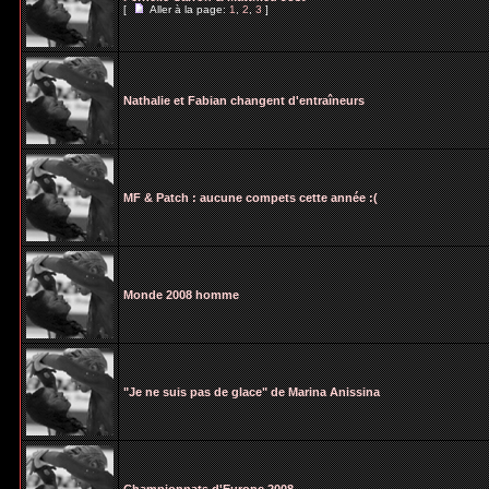
[
Aller à la page:
1
,
2
,
3
]
Nathalie et Fabian changent d'entraîneurs
MF & Patch : aucune compets cette année :(
Monde 2008 homme
"Je ne suis pas de glace" de Marina Anissina