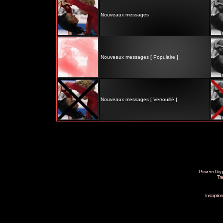
Nouveaux messages
Nouveaux messages [ Populaire ]
Nouveaux messages [ Verrouillé ]
Powered by
Tra
Inscripti