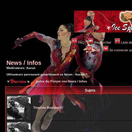
FAQ
Rechercher
Liste 
Profil
Se connecter po
News / Infos
Modérateurs: Aucun
Utilisateurs parcourant actuellement ce forum : Aucun
Index du Forum
>>>
News / Infos
Sujets
Trophée Bompard !