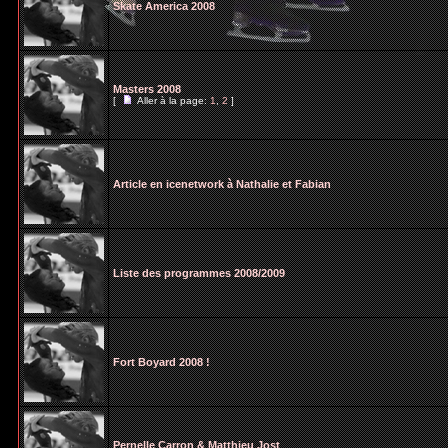
Skate America 2008
Masters 2008
[
Aller à la page:
1
,
2
]
Article en icenetwork à Nathalie et Fabian
Liste des programmes 2008/2009
Fort Boyard 2008 !
Pernelle Carron & Matthieu Jost