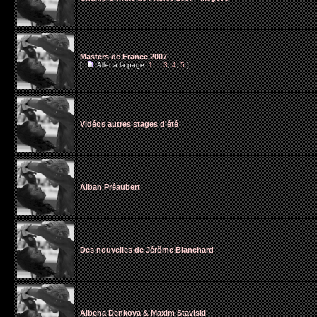
Masters de France 2007
[
Aller à la page:
1
...
3
,
4
,
5
]
Vidéos autres stages d'été
Alban Préaubert
Des nouvelles de Jérôme Blanchard
Albena Denkova & Maxim Staviski