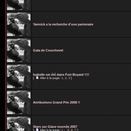
Yannick a la recherche d'une partenaire
Gala de Courchevel
Isabelle cet été dans Fort Boyard !!!!
[
Aller à la page:
1
,
2
,
3
]
Attributions Grand Prix 2008 !!
Stars sur Glace tournée 2007
[
Aller à la page:
1
...
5
,
6
,
7
]