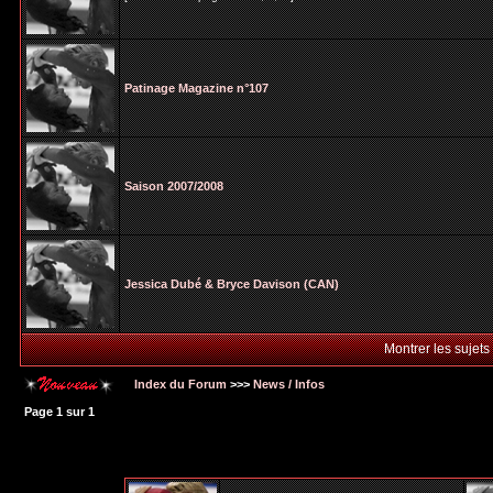
Patinage Magazine n°107
Saison 2007/2008
Jessica Dubé & Bryce Davison (CAN)
Montrer les sujets
Index du Forum
>>>
News / Infos
Page
1
sur
1