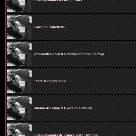
Championnats d'Europe 2008
Gala de Courchevel
pronostics pour les championnats d'europe
Stars sur glace 2008
Marina Anissina & Gwendal Peizerat
Championnats de France 2007 - Megeve