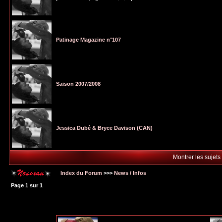
Patinage Magazine n°107
Saison 2007/2008
Jessica Dubé & Bryce Davison (CAN)
Montrer les sujets
Index du Forum
>>>
News / Infos
Page
1
sur
1