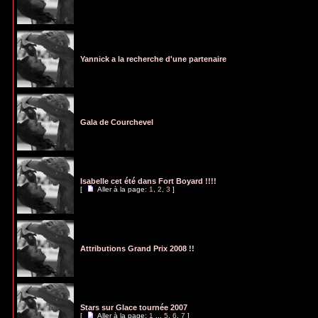
Yannick a la recherche d'une partenaire
Gala de Courchevel
Isabelle cet été dans Fort Boyard !!!!
[
Aller à la page:
1
,
2
,
3
]
Attributions Grand Prix 2008 !!
Stars sur Glace tournée 2007
[
Aller à la page:
1
...
5
,
6
,
7
]