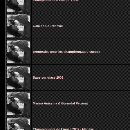
Championnats d'Europe 2008
Gala de Courchevel
pronostics pour les championnats d'europe
Stars sur glace 2008
Marina Anissina & Gwendal Peizerat
Championnats de France 2007 - Megeve