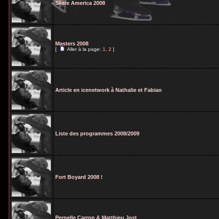
Skate America 2008
Masters 2008
[
Aller à la page:
1
,
2
]
Article en icenetwork à Nathalie et Fabian
Liste des programmes 2008/2009
Fort Boyard 2008 !
Pernelle Carron & Matthieu Jost