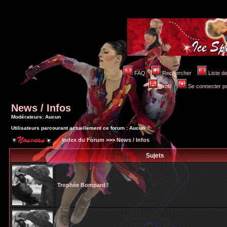
FAQ
Rechercher
Liste 
Profil
Se connecter po
News / Infos
Modérateurs: Aucun
Utilisateurs parcourant actuellement ce forum : Aucun
Index du Forum
>>>
News / Infos
Sujets
Trophée Bompard !