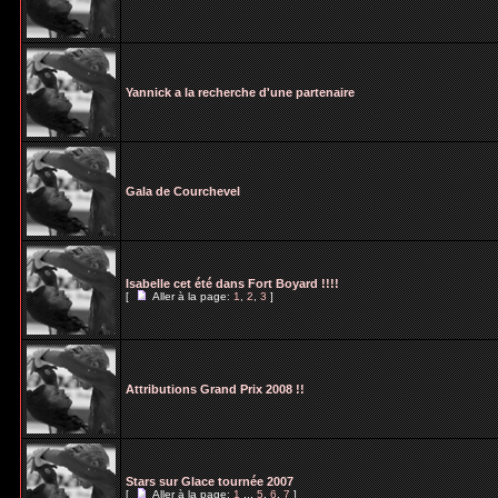
Yannick a la recherche d'une partenaire
Gala de Courchevel
Isabelle cet été dans Fort Boyard !!!!
[
Aller à la page:
1
,
2
,
3
]
Attributions Grand Prix 2008 !!
Stars sur Glace tournée 2007
[
Aller à la page:
1
...
5
,
6
,
7
]