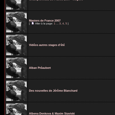
Masters de France 2007
[
Aller à la page:
1
...
3
,
4
,
5
]
Vidéos autres stages d'été
Alban Préaubert
Des nouvelles de Jérôme Blanchard
Albena Denkova & Maxim Staviski