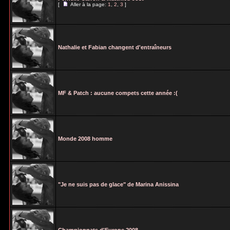
[
Aller à la page:
1
,
2
,
3
]
Nathalie et Fabian changent d'entraîneurs
MF & Patch : aucune compets cette année :(
Monde 2008 homme
"Je ne suis pas de glace" de Marina Anissina