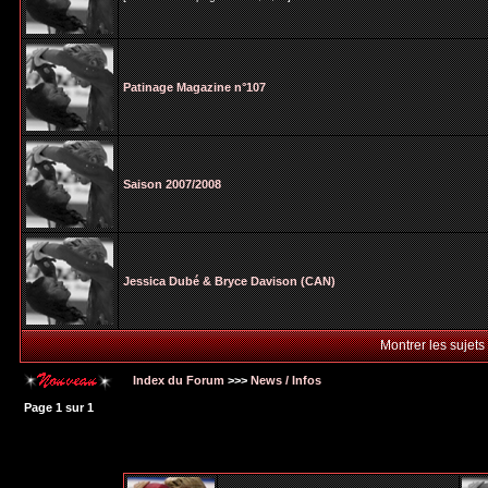
Patinage Magazine n°107
Saison 2007/2008
Jessica Dubé & Bryce Davison (CAN)
Montrer les sujets
Index du Forum
>>>
News / Infos
Page
1
sur
1