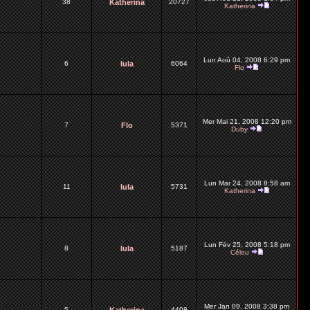
38
Katherina
20727
Katherina
Lun Aoû 04, 2008 6:29 pm
6
lula
6064
Flo
Mer Mai 21, 2008 12:20 pm
7
Flo
5371
Duby
Lun Mar 24, 2008 8:58 am
11
lula
5731
Katherina
Lun Fév 25, 2008 5:18 pm
8
lula
5187
Célou
Mer Jan 09, 2008 3:38 pm
5
4408