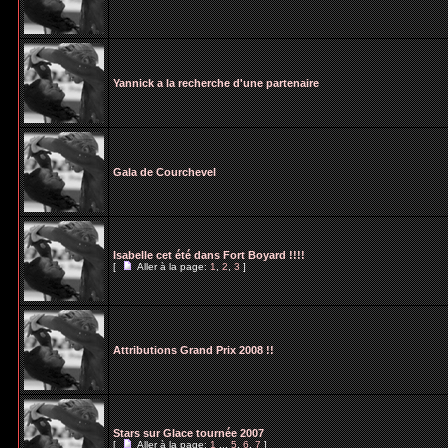
Yannick a la recherche d'une partenaire
Gala de Courchevel
Isabelle cet été dans Fort Boyard !!!!
[
Aller à la page:
1
,
2
,
3
]
Attributions Grand Prix 2008 !!
Stars sur Glace tournée 2007
[
Aller à la page:
1
...
5
,
6
,
7
]