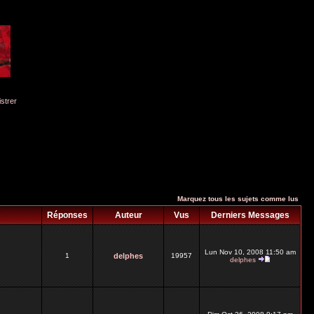
istrer
Marquez tous les sujets comme lus
Réponses
Auteur
Vus
Derniers Messages
Lun Nov 10, 2008 11:50 am
1
delphes
19957
delphes