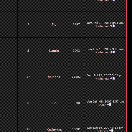
Dim Aoû 19, 2007 8:14 am
3
Flo
3197
Katherina
Lun Aoû 13, 2007 9:05 am
2
Laurie
2902
Katherina
Ven Juil 27, 2007 5:05 pm
37
delphes
17303
Katherina
Ven Juin 08, 2007 8:57 pm
3
Flo
3390
Duby
Mer Mai 16, 2007 9:13 pm
91
Katherina
33001
delphes