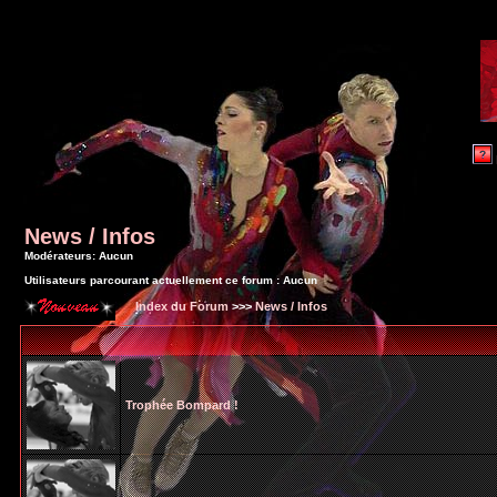
News / Infos
Modérateurs: Aucun
Utilisateurs parcourant actuellement ce forum : Aucun
Index du Forum
>>>
News / Infos
Trophée Bompard !