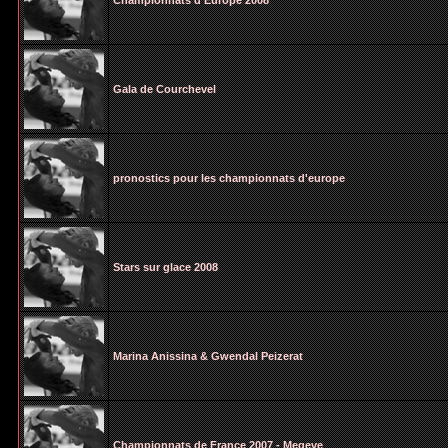
Championnats d'Europe 2008
Gala de Courchevel
pronostics pour les championnats d'europe
Stars sur glace 2008
Marina Anissina & Gwendal Peizerat
Championnats de France 2007 - Megeve