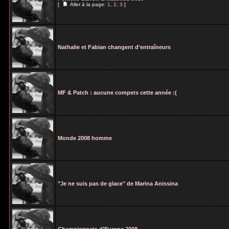
[
Aller à la page:
1
,
2
,
3
]
Nathalie et Fabian changent d'entraîneurs
MF & Patch : aucune compets cette année :(
Monde 2008 homme
"Je ne suis pas de glace" de Marina Anissina