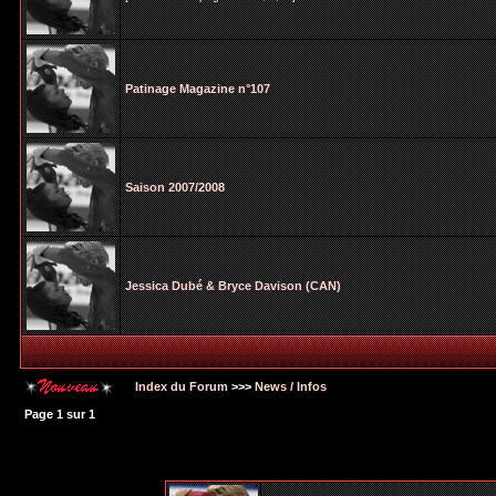
Patinage Magazine n°107
Saison 2007/2008
Jessica Dubé & Bryce Davison (CAN)
Index du Forum
>>>
News / Infos
Page
1
sur
1