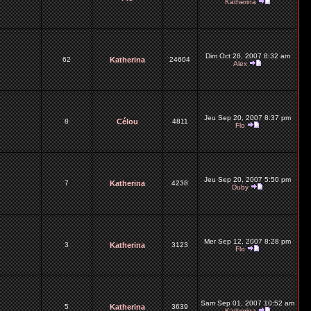
Katherina
Dim Oct 28, 2007 8:32 am
62
Katherina
24604
Alex
Jeu Sep 20, 2007 8:37 pm
8
Célou
4811
Flo
Jeu Sep 20, 2007 5:50 pm
7
Katherina
4238
Duby
Mer Sep 12, 2007 8:28 pm
3
Katherina
3123
Flo
Sam Sep 01, 2007 10:52 am
5
Katherina
3639
Katherina