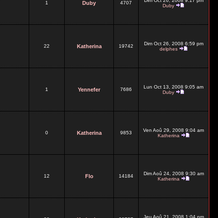
Dim Oct 26, 2008 9:17 pm
1
Duby
4707
Duby
Dim Oct 26, 2008 6:59 pm
22
Katherina
19742
delphes
Lun Oct 13, 2008 9:05 am
1
Yennefer
7686
Duby
Ven Aoû 29, 2008 9:04 am
0
Katherina
9853
Katherina
Dim Aoû 24, 2008 9:30 am
12
Flo
14184
Katherina
Jeu Aoû 21, 2008 1:04 pm