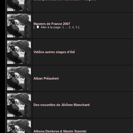
Masters de France 2007
[
Aller à la page:
1
...
3
,
4
,
5
]
Vidéos autres stages d'été
Alban Préaubert
Des nouvelles de Jérôme Blanchard
Albena Denkova & Maxim Staviski