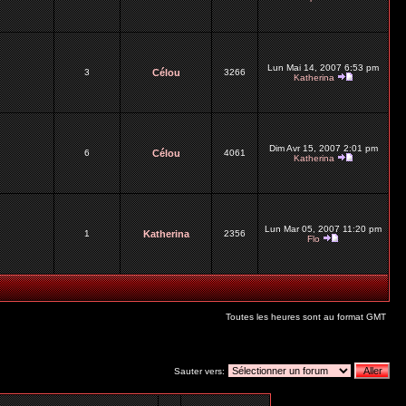
Lun Mai 14, 2007 6:53 pm
3
Célou
3266
Katherina
Dim Avr 15, 2007 2:01 pm
6
Célou
4061
Katherina
Lun Mar 05, 2007 11:20 pm
1
Katherina
2356
Flo
Toutes les heures sont au format GMT
Sauter vers: