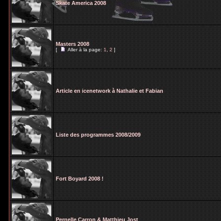
Skate America 2008
Masters 2008
[
Aller à la page:
1
,
2
]
Article en icenetwork à Nathalie et Fabian
Liste des programmes 2008/2009
Fort Boyard 2008 !
Pernelle Carron & Matthieu Jost