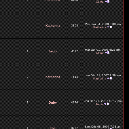
Katherina
Célou
Ven Jan 04, 2008 8:00 am
4
Katherina
3853
Katherina
Mar Jan 01, 2008 6:23 pm
1
fredo
4117
Célou
Lun Déc 31, 2007 9:39 am
0
Katherina
7514
Katherina
Jeu Déc 27, 2007 10:17 pm
1
Duby
4236
fredo
Sam Déc 08, 2007 7:53 am
1
Flo
3277