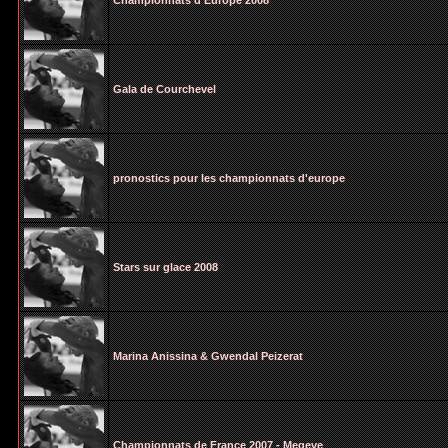
Championnats d'Europe 2008
Gala de Courchevel
pronostics pour les championnats d'europe
Stars sur glace 2008
Marina Anissina & Gwendal Peizerat
Championnats de France 2007 - Megeve