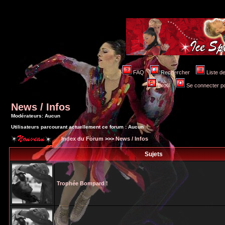
FAQ
Rechercher
Liste 
Profil
Se connecter po
News / Infos
Modérateurs: Aucun
Utilisateurs parcourant actuellement ce forum : Aucun
Index du Forum
>>>
News / Infos
Sujets
Trophée Bompard !