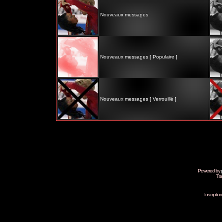
Nouveaux messages
Nouveaux messages [ Populaire ]
Nouveaux messages [ Verrouillé ]
Powered by
Tra
Inscripti