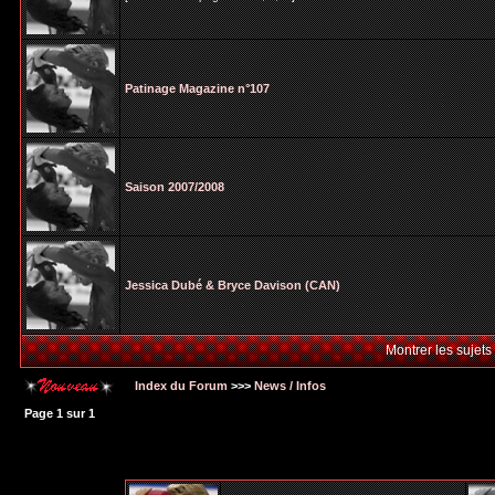
Patinage Magazine n°107
Saison 2007/2008
Jessica Dubé & Bryce Davison (CAN)
Montrer les sujets
Index du Forum
>>>
News / Infos
Page
1
sur
1