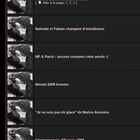
[
Aller à la page:
1
,
2
,
3
]
Nathalie et Fabian changent d'entraîneurs
MF & Patch : aucune compets cette année :(
Monde 2008 homme
"Je ne suis pas de glace" de Marina Anissina