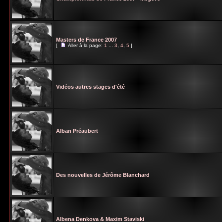
Masters de France 2007
[
Aller à la page:
1
...
3
,
4
,
5
]
Vidéos autres stages d'été
Alban Préaubert
Des nouvelles de Jérôme Blanchard
Albena Denkova & Maxim Staviski