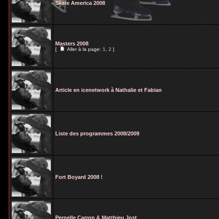
Skate America 2008
Masters 2008
[
Aller à la page:
1
,
2
]
Article en icenetwork à Nathalie et Fabian
Liste des programmes 2008/2009
Fort Boyard 2008 !
Pernelle Carron & Matthieu Jost