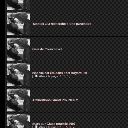
Yannick a la recherche d'une partenaire
Gala de Courchevel
Isabelle cet été dans Fort Boyard !!!!
[
Aller à la page:
1
,
2
,
3
]
Attributions Grand Prix 2008 !!
Stars sur Glace tournée 2007
[
Aller à la page:
1
...
5
,
6
,
7
]