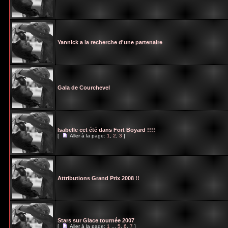
Yannick a la recherche d'une partenaire
Gala de Courchevel
Isabelle cet été dans Fort Boyard !!!!
[
Aller à la page:
1
,
2
,
3
]
Attributions Grand Prix 2008 !!
Stars sur Glace tournée 2007
[
Aller à la page:
1
...
5
,
6
,
7
]