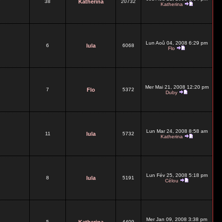
38
Katherina
20732
Katherina
Lun Aoû 04, 2008 6:29 pm
6
lula
6068
Flo
Mer Mai 21, 2008 12:20 pm
7
Flo
5372
Duby
Lun Mar 24, 2008 8:58 am
11
lula
5732
Katherina
Lun Fév 25, 2008 5:18 pm
8
lula
5191
Célou
Mer Jan 09, 2008 3:38 pm
5
4409