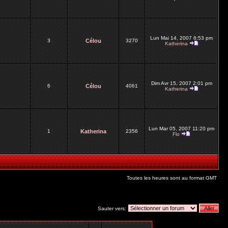
Lun Mai 14, 2007 6:53 pm
3
Célou
3270
Katherina
Dim Avr 15, 2007 2:01 pm
6
Célou
4061
Katherina
Lun Mar 05, 2007 11:20 pm
1
Katherina
2356
Flo
Toutes les heures sont au format GMT
Sauter vers: