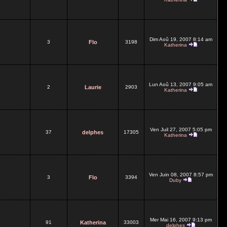
Dim Aoû 19, 2007 8:14 am
3
Flo
3198
Katherina
Lun Aoû 13, 2007 9:05 am
2
Laurie
2903
Katherina
Ven Juil 27, 2007 5:05 pm
37
delphes
17305
Katherina
Ven Juin 08, 2007 8:57 pm
3
Flo
3394
Duby
Mer Mai 16, 2007 9:13 pm
91
Katherina
33003
delphes