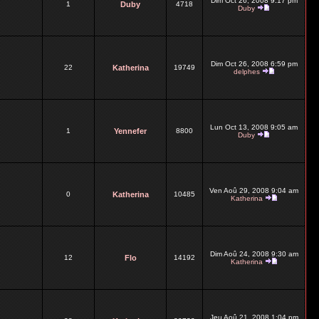
Dim Oct 26, 2008 9:17 pm
1
Duby
4718
Duby
Dim Oct 26, 2008 6:59 pm
22
Katherina
19749
delphes
Lun Oct 13, 2008 9:05 am
1
Yennefer
8800
Duby
Ven Aoû 29, 2008 9:04 am
0
Katherina
10485
Katherina
Dim Aoû 24, 2008 9:30 am
12
Flo
14192
Katherina
Jeu Aoû 21, 2008 1:04 pm