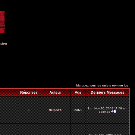
istrer
Marquez tous les sujets comme lus
Réponses
Auteur
Vus
Derniers Messages
Lun Nov 10, 2008 11:50 am
1
delphes
20022
delphes