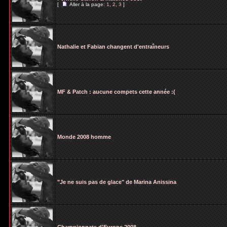
[
Aller à la page:
1
,
2
,
3
]
Nathalie et Fabian changent d'entraîneurs
MF & Patch : aucune compets cette année :(
Monde 2008 homme
"Je ne suis pas de glace" de Marina Anissina