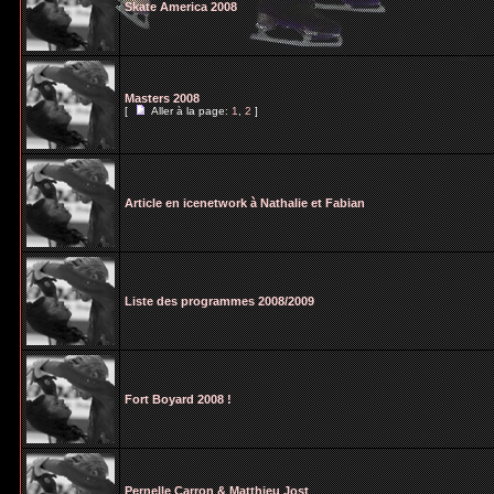
Skate America 2008
Masters 2008
[
Aller à la page:
1
,
2
]
Article en icenetwork à Nathalie et Fabian
Liste des programmes 2008/2009
Fort Boyard 2008 !
Pernelle Carron & Matthieu Jost