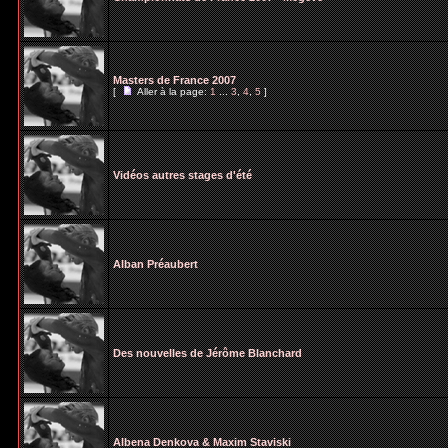
Masters de France 2007
[
Aller à la page:
1
...
3
,
4
,
5
]
Vidéos autres stages d'été
Alban Préaubert
Des nouvelles de Jérôme Blanchard
Albena Denkova & Maxim Staviski