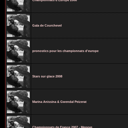
Championnats d'Europe 2008
Gala de Courchevel
pronostics pour les championnats d'europe
Stars sur glace 2008
Marina Anissina & Gwendal Peizerat
Championnats de France 2007 - Megeve