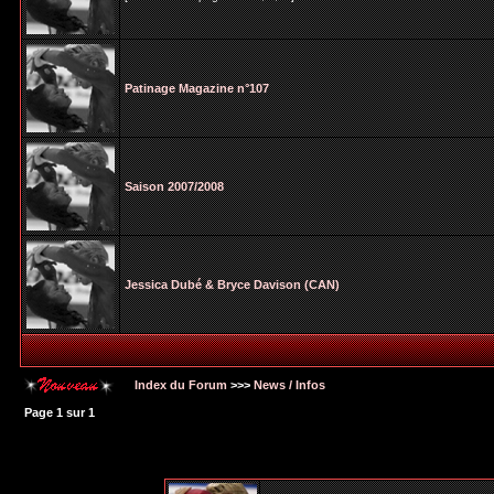
Patinage Magazine n°107
Saison 2007/2008
Jessica Dubé & Bryce Davison (CAN)
Index du Forum
>>>
News / Infos
Page
1
sur
1