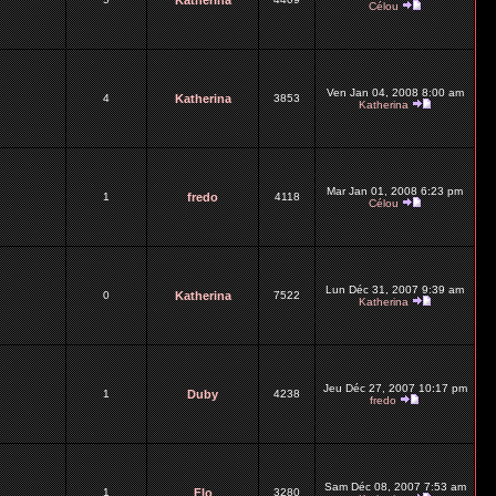
Katherina
Célou
Ven Jan 04, 2008 8:00 am
4
Katherina
3853
Katherina
Mar Jan 01, 2008 6:23 pm
1
fredo
4118
Célou
Lun Déc 31, 2007 9:39 am
0
Katherina
7522
Katherina
Jeu Déc 27, 2007 10:17 pm
1
Duby
4238
fredo
Sam Déc 08, 2007 7:53 am
1
Flo
3280