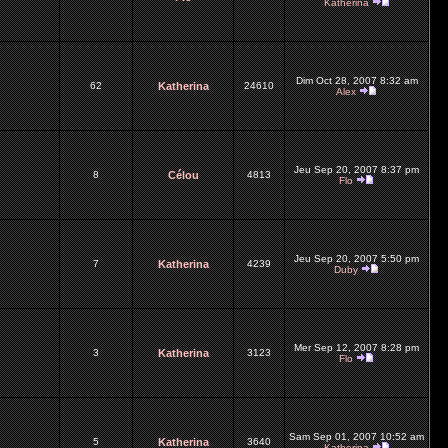
Katherina
Dim Oct 28, 2007 8:32 am
62
Katherina
24610
Alex
Jeu Sep 20, 2007 8:37 pm
8
Célou
4813
Flo
Jeu Sep 20, 2007 5:50 pm
7
Katherina
4239
Duby
Mer Sep 12, 2007 8:28 pm
3
Katherina
3123
Flo
Sam Sep 01, 2007 10:52 am
5
Katherina
3640
Katherina