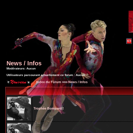
News / Infos
Modérateurs: Aucun
Utilisateurs parcourant actuellement ce forum : Aucun
Index du Forum
>>>
News / Infos
Trophée Bompard !