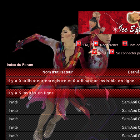
FAQ
Rechercher
Liste 
Profil
Se connecter po
Index du Forum
Nom d'utilisateur
Derniè
Il y a 0 utilisateur enregistré et 0 utilisateur invisible en ligne
Il y a 5 invités en ligne
Invité
Sam Aoû 0
Invité
Sam Aoû 0
Invité
Sam Aoû 0
Invité
Sam Aoû 0
Invité
Sam Aoû 0