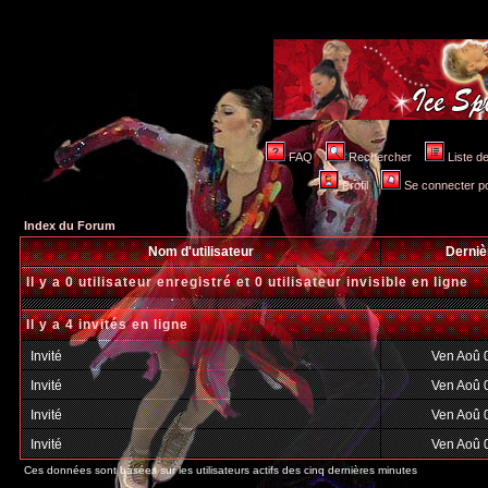
FAQ
Rechercher
Liste 
Profil
Se connecter po
Index du Forum
Nom d'utilisateur
Derniè
Il y a 0 utilisateur enregistré et 0 utilisateur invisible en ligne
Il y a 4 invités en ligne
Invité
Ven Aoû 
Invité
Ven Aoû 
Invité
Ven Aoû 
Invité
Ven Aoû 
Ces données sont basées sur les utilisateurs actifs des cinq dernières minutes