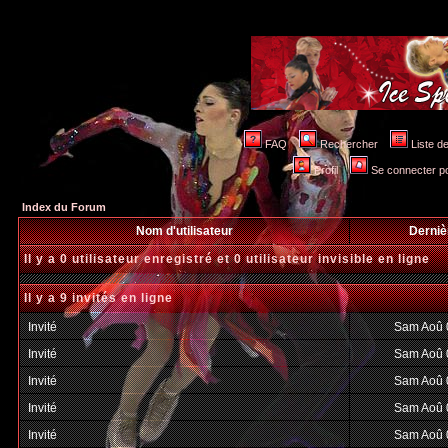
FAQ
Rechercher
Liste 
Profil
Se connecter po
Index du Forum
Nom d'utilisateur
Derniè
Il y a 0 utilisateur enregistré et 0 utilisateur invisible en ligne
Il y a 9 invités en ligne
Invité
Sam Aoû 
Invité
Sam Aoû 
Invité
Sam Aoû 
Invité
Sam Aoû 
Invité
Sam Aoû 