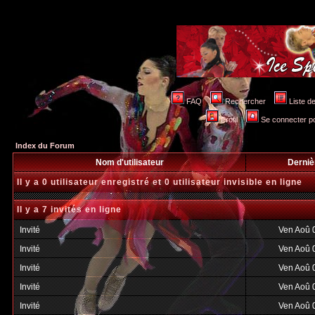
FAQ
Rechercher
Liste 
Profil
Se connecter po
Index du Forum
Nom d'utilisateur
Derniè
Il y a 0 utilisateur enregistré et 0 utilisateur invisible en ligne
Il y a 7 invités en ligne
Invité
Ven Aoû 
Invité
Ven Aoû 
Invité
Ven Aoû 
Invité
Ven Aoû 
Invité
Ven Aoû 