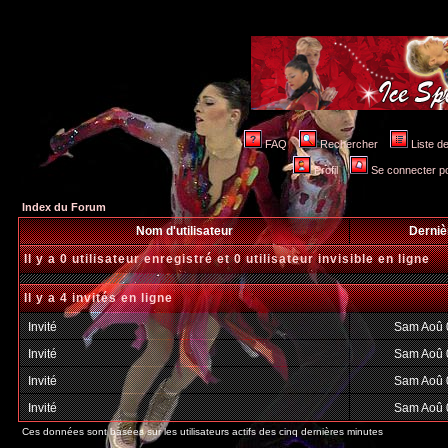
FAQ
Rechercher
Liste 
Profil
Se connecter po
Index du Forum
Nom d'utilisateur
Derniè
Il y a 0 utilisateur enregistré et 0 utilisateur invisible en ligne
Il y a 4 invités en ligne
Invité
Sam Aoû 
Invité
Sam Aoû 
Invité
Sam Aoû 
Invité
Sam Aoû 
Ces données sont basées sur les utilisateurs actifs des cinq dernières minutes