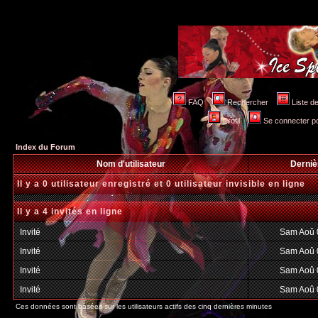
FAQ
Rechercher
Liste 
Profil
Se connecter po
Index du Forum
Nom d'utilisateur
Derniè
Il y a 0 utilisateur enregistré et 0 utilisateur invisible en ligne
Il y a 4 invités en ligne
Invité
Sam Aoû 
Invité
Sam Aoû 
Invité
Sam Aoû 
Invité
Sam Aoû 
Ces données sont basées sur les utilisateurs actifs des cinq dernières minutes