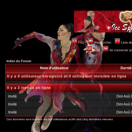
FAQ
Rechercher
Liste 
Profil
Se connecter po
Index du Forum
Nom d'utilisateur
Derniè
Il y a 0 utilisateur enregistré et 0 utilisateur invisible en ligne
Il y a 3 invités en ligne
Invité
Dim Aoû 
Invité
Dim Aoû 
Invité
Dim Aoû 
Ces données sont basées sur les utilisateurs actifs des cinq dernières minutes