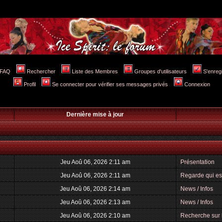
FAQ
Rechercher
Liste des Membres
Groupes d'utilisateurs
S'enreg
Profil
Se connecter pour vérifier ses messages privés
Connexion
Dernière mise à jour
Jeu Aoû 06, 2026 2:11 am
Présentation
Jeu Aoû 06, 2026 2:11 am
Regarde qui est
Jeu Aoû 06, 2026 2:14 am
News / Infos
Jeu Aoû 06, 2026 2:13 am
News / Infos
Jeu Aoû 06, 2026 2:10 am
Recherche sur 