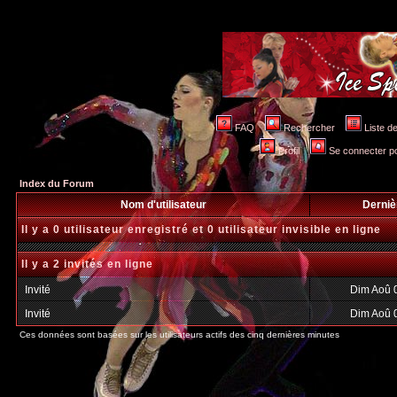
FAQ
Rechercher
Liste 
Profil
Se connecter po
Index du Forum
Nom d'utilisateur
Derniè
Il y a 0 utilisateur enregistré et 0 utilisateur invisible en ligne
Il y a 2 invités en ligne
Invité
Dim Aoû 
Invité
Dim Aoû 
Ces données sont basées sur les utilisateurs actifs des cinq dernières minutes