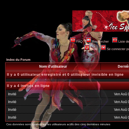
FAQ
Rechercher
Liste 
Profil
Se connecter po
Index du Forum
Nom d'utilisateur
Derniè
Il y a 0 utilisateur enregistré et 0 utilisateur invisible en ligne
Il y a 4 invités en ligne
Invité
Ven Aoû 
Invité
Ven Aoû 
Invité
Ven Aoû 
Invité
Ven Aoû 
Ces données sont basées sur les utilisateurs actifs des cinq dernières minutes