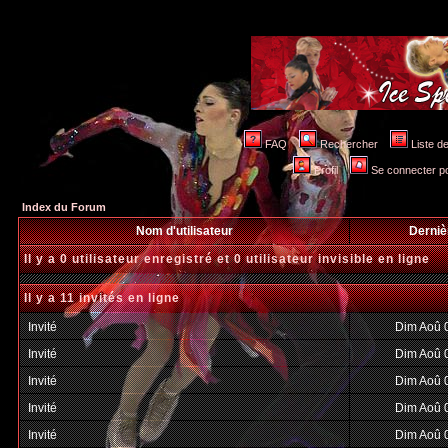
FAQ
Rechercher
Liste 
Profil
Se connecter po
Index du Forum
Nom d'utilisateur
Derniè
Il y a 0 utilisateur enregistré et 0 utilisateur invisible en ligne
Il y a 11 invités en ligne
Invité
Dim Aoû 
Invité
Dim Aoû 
Invité
Dim Aoû 
Invité
Dim Aoû 
Invité
Dim Aoû 