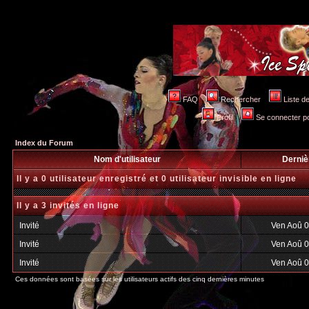
FAQ
Rechercher
Liste 
Profil
Se connecter po
Index du Forum
Nom d'utilisateur
Derniè
Il y a 0 utilisateur enregistré et 0 utilisateur invisible en ligne
Il y a 3 invités en ligne
Invité
Ven Aoû 0
Invité
Ven Aoû 0
Invité
Ven Aoû 0
Ces données sont basées sur les utilisateurs actifs des cinq dernières minutes