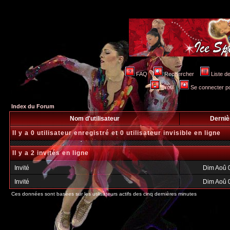
FAQ
Rechercher
Liste 
Profil
Se connecter po
Index du Forum
Nom d'utilisateur
Derniè
Il y a 0 utilisateur enregistré et 0 utilisateur invisible en ligne
Il y a 2 invités en ligne
Invité
Dim Aoû 
Invité
Dim Aoû 
Ces données sont basées sur les utilisateurs actifs des cinq dernières minutes