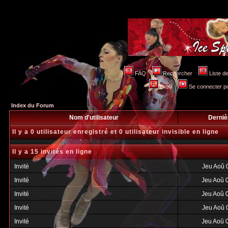
FAQ
Rechercher
Liste 
Profil
Se connecter po
Index du Forum
Nom d'utilisateur
Derniè
Il y a 0 utilisateur enregistré et 0 utilisateur invisible en ligne
Il y a 15 invités en ligne
Invité
Jeu Aoû 
Invité
Jeu Aoû 
Invité
Jeu Aoû 
Invité
Jeu Aoû 
Invité
Jeu Aoû 