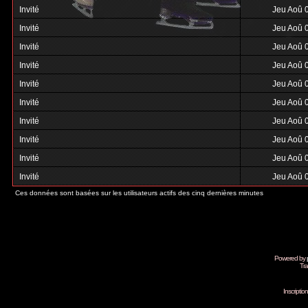
Invité
Jeu Aoû 
Invité
Jeu Aoû 
Invité
Jeu Aoû 
Invité
Jeu Aoû 
Invité
Jeu Aoû 
Invité
Jeu Aoû 
Invité
Jeu Aoû 
Invité
Jeu Aoû 
Invité
Jeu Aoû 
Invité
Jeu Aoû 
Ces données sont basées sur les utilisateurs actifs des cinq dernières minutes
Powered by
Tra
Inscripti