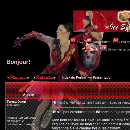
FAQ
Rechercher
Liste 
Profil
Se connecter po
Bonjour!
Index du Forum
>>>
Présentation
Auteur
Teresa Dawn
Posté le: Ven Mar 16, 2007 3:36 am
Sujet du messa
1ère lame
Je n'ai pas introducted plus tôt parce que je ne
Inscrit le: 29 Jan 2007
Mon nom est Teresa Dawn. J'ai aimé la première fo
Messages: 2
l'équipe de favori de mon chat. Son nom est Belle
Localisation: Canada
fonctionne à elle chaque fois qu'ils patinent.