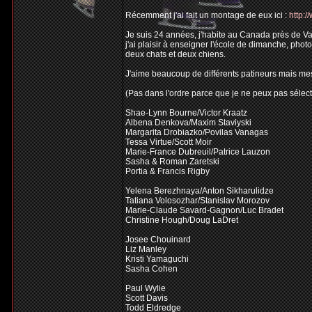
Récemment j'ai fait un montage de eux ici :
http:
Je suis 24 années, j'habite au Canada près de Van
j'ai plaisir à enseigner l'école de dimanche, pho
deux chats et deux chiens.
J'aime beaucoup de différents patineurs mais mes 
(Pas dans l'ordre parce que je ne peux pas sélect
Shae-Lynn Bourne/Victor Kraatz
Albena Denkova/Maxim Staviyski
Margarita Drobiazko/Povilas Vanagas
Tessa Virtue/Scott Moir
Marie-France Dubreuil/Patrice Lauzon
Sasha & Roman Zaretski
Portia & Francis Rigby
Yelena Berezhnaya/Anton Sikharulidze
Tatiana Volosozhar/Stanislav Morozov
Marie-Claude Savard-Gagnon/Luc Bradet
Christine Hough/Doug LaDret
Josee Chouinard
Liz Manley
Kristi Yamaguchi
Sasha Cohen
Paul Wylie
Scott Davis
Todd Eldredge