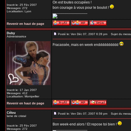
On est toutes occupées !
Inscrit le: 25 Fév 2007
bon courage à vous pour le boulot !
Messages: 272
Localisation: Lyon
_________________
Revenir en haut de page
Duby
Posté le: Ven Déc 07, 2007 6:28 pm
Sujet du mess
Administratrice
Fracassée, mais en week endddddddddd
Inscrit le: 17 Jan 2007
Messages: 412
Localisation: Montpellier
Revenir en haut de page
Célou
Posté le: Ven Déc 07, 2007 6:59 pm
Sujet du mess
lame de cristal
Bon week-end alors ! Et repose toi bien !
Inscrit le: 25 Fév 2007
_________________
Messages: 272