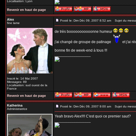
Localisation: Lyon
Revenir en haut de page
Alex
Posté le: Dim Déc 09, 2007 8:52 am
Sujet du mess
fine lame
de très booooooooooonne humeur
j'ai changé de groupe de patinage
et j'ai r
bonne fin de week-end à tous !!!
_________________
Inscrit le: 14 Mai 2007
Messages: 89
Localisation: sud ouest de la
France
Revenir en haut de page
Katherina
Posté le: Dim Déc 09, 2007 9:00 am
Sujet du mess
Administratrice
Yeah bravo Alex!!!! C'est quoi ce premier saut?
_________________