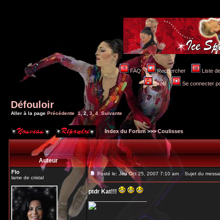
FAQ
Rechercher
Liste 
Profil
Se connecter po
Défouloir
Aller à la page
Précédente
1
,
2
,
3
,
4
Suivante
Index du Forum
>>>
Coulisses
Auteur
Flo
Posté le: Jeu Oct 25, 2007 7:10 am
Sujet du messa
lame de cristal
ptdr Kat!!!
_________________