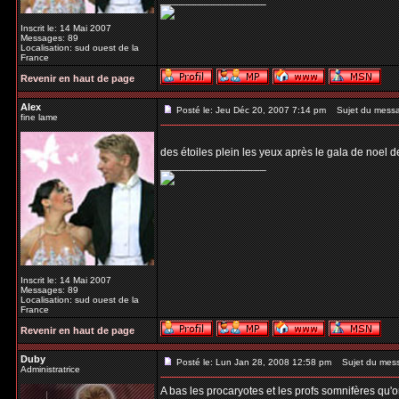
Inscrit le: 14 Mai 2007
Messages: 89
Localisation: sud ouest de la
France
Revenir en haut de page
Alex
Posté le: Jeu Déc 20, 2007 7:14 pm
Sujet du mess
fine lame
des étoiles plein les yeux après le gala de noel 
_________________
Inscrit le: 14 Mai 2007
Messages: 89
Localisation: sud ouest de la
France
Revenir en haut de page
Duby
Posté le: Lun Jan 28, 2008 12:58 pm
Sujet du mes
Administratrice
A bas les procaryotes et les profs somnifères qu'o