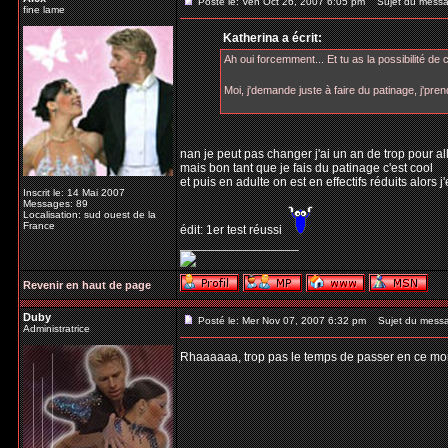
Posté le: Ven Oct 26, 2007 6:05 pm
Sujet du messa
fine lame
Katherina a écrit:
Ah oui forcemment... Et tu as la possibilité de
Moi, j'demande juste à faire du patinage, j'p
nan je peut pas changer j'ai un an de trop pour a
mais bon tant que je fais du patinage c'est cool
et puis en adulte on est en effectifs réduits alors j'e
Inscrit le: 14 Mai 2007
Messages: 89
Localisation: sud ouest de la
France
édit: 1er test réussi
_________________
Revenir en haut de page
Duby
Posté le: Mer Nov 07, 2007 6:32 pm
Sujet du mess
Administratrice
Rhaaaaaa, trop pas le temps de passer en ce mom