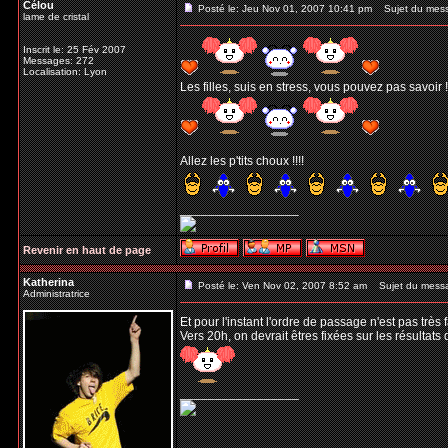
Célou
Posté le: Jeu Nov 01, 2007 10:41 pm
Sujet du mes
lame de cristal
Inscrit le: 25 Fév 2007
Messages: 272
Localisation: Lyon
Les filles, suis en stress, vous pouvez pas savoir !
Allez les p'tits choux !!!!
_________________
Revenir en haut de page
Katherina
Posté le: Ven Nov 02, 2007 8:52 am
Sujet du mess
Administratrice
Et pour l'instant l'ordre de passage n'est pas très
Vers 20h, on devrait êtres fixées sur les résultats 
_________________