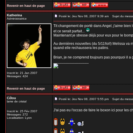
Revenir en haut de page
Katherina
Posté le: Jeu Nov 08, 2007 9:39 am
Sujet du mess
Administratrice
Tit changement de porté dans Angel, j'aime bien l
et ce serait parfait...
Maintenant je stresse déjà pour eux pour le bompard
Au dernières nouvelles (du 5/11!lol!) Melissa va m
quand elle rechaussera les patins.
Brian, je ne comprend toujours pas pourquoi il a g
_________________
Inscrit le: 21 Jan 2007
Messages: 424
Revenir en haut de page
Célou
Posté le: Jeu Nov 08, 2007 5:55 pm
Sujet du mess
lame de cristal
J'ai pas eu l'occas de faire le boxon ici pour les 
Inscrit le: 25 Fév 2007
Messages: 272
Localisation: Lyon