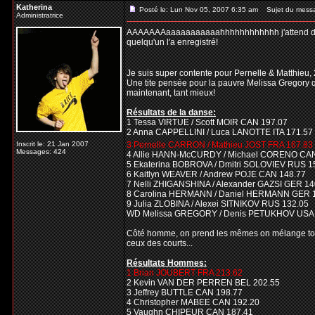
Katherina
Posté le: Lun Nov 05, 2007 6:35 am
Sujet du mess
Administratrice
AAAAAAAaaaaaaaaaaahhhhhhhhhhhh j'attend désesp
quelqu'un l'a enregistré!
Je suis super contente pour Pernelle & Matthieu, 
Une tite pensée pour la pauvre Melissa Gregory qui
maintenant, tant mieux!
Résultats de la danse:
1 Tessa VIRTUE / Scott MOIR CAN 197.07
2 Anna CAPPELLINI / Luca LANOTTE ITA 171.57
Inscrit le: 21 Jan 2007
3 Pernelle CARRON / Mathieu JOST FRA 167.83
Messages: 424
4 Allie HANN-McCURDY / Michael CORENO CAN
5 Ekaterina BOBROVA / Dmitri SOLOVIEV RUS 1
6 Kaitlyn WEAVER / Andrew POJE CAN 148.77
7 Nelli ZHIGANSHINA / Alexander GAZSI GER 14
8 Carolina HERMANN / Daniel HERMANN GER 
9 Julia ZLOBINA / Alexei SITNIKOV RUS 132.05
WD Melissa GREGORY / Denis PETUKHOV USA
Côté homme, on prend les mêmes on mélange tout
ceux des courts...
Résultats Hommes:
1 Brian JOUBERT FRA 213.62
2 Kevin VAN DER PERREN BEL 202.55
3 Jeffrey BUTTLE CAN 198.77
4 Christopher MABEE CAN 192.20
5 Vaughn CHIPEUR CAN 187.41