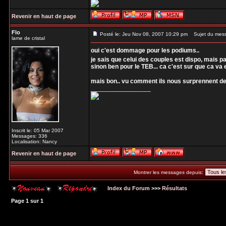
Revenir en haut de page
Flo
Posté le: Jeu Nov 08, 2007 10:29 pm
Sujet du mes
lame de cristal
oui c'est dommage pour les podiums..
je sais que celui des couples est dispo, mais pa
sinon ben pour le TEB... ca c'est sur que ca va 
mais bon.. vu comment ils nous surprennent d
_________________
Inscrit le: 05 Mar 2007
Messages: 336
Localisation: Nancy
Revenir en haut de page
Montrer les messages depuis:
Index du Forum
>>>
Résultats
Page
1
sur
1