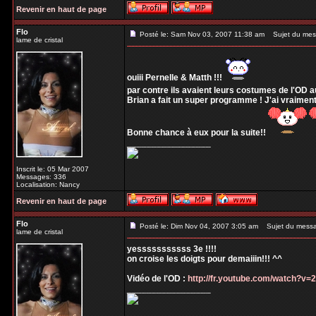
Revenir en haut de page
Flo
Posté le: Sam Nov 03, 2007 11:38 am
Sujet du mes
lame de cristal
ouiii Pernelle & Matth !!!
par contre ils avaient leurs costumes de l'OD a
Brian a fait un super programme ! J'ai vraiment
Bonne chance à eux pour la suite!!
_________________
Inscrit le: 05 Mar 2007
Messages: 336
Localisation: Nancy
Revenir en haut de page
Flo
Posté le: Dim Nov 04, 2007 3:05 am
Sujet du mess
lame de cristal
yesssssssssss 3e !!!!
on croise les doigts pour demaiiin!!! ^^
Vidéo de l'OD :
http://fr.youtube.com/watch?v
_________________