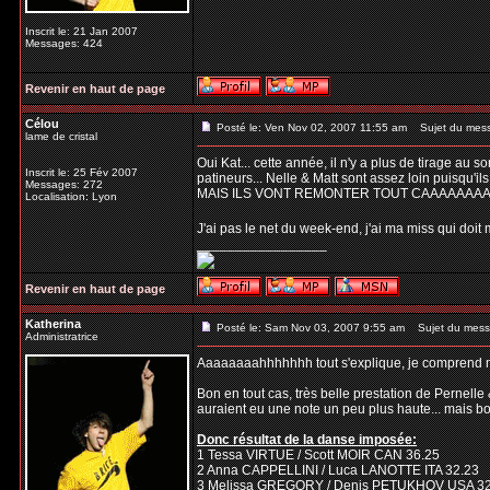
Inscrit le: 21 Jan 2007
Messages: 424
Revenir en haut de page
Célou
Posté le: Ven Nov 02, 2007 11:55 am
Sujet du mes
lame de cristal
Oui Kat... cette année, il n'y a plus de tirage au 
Inscrit le: 25 Fév 2007
patineurs... Nelle & Matt sont assez loin puisqu'ils
Messages: 272
MAIS ILS VONT REMONTER TOUT CAAAAAAAAAA
Localisation: Lyon
J'ai pas le net du week-end, j'ai ma miss qui doit me 
_________________
Revenir en haut de page
Katherina
Posté le: Sam Nov 03, 2007 9:55 am
Sujet du mess
Administratrice
Aaaaaaaahhhhhhh tout s'explique, je comprend mi
Bon en tout cas, très belle prestation de Pernelle 
auraient eu une note un peu plus haute... mais bon
Donc résultat de la danse imposée:
1 Tessa VIRTUE / Scott MOIR CAN 36.25
2 Anna CAPPELLINI / Luca LANOTTE ITA 32.23
3 Melissa GREGORY / Denis PETUKHOV USA 32