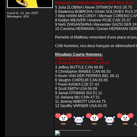
4 Pernelle CARRON / Mathieu JOST FRA 28.27
5 Julia ZLOBINA / Alexei SITNIKOV RUS 26.75
6 Ekaterina BOBROVA / Dmitri SOLOVIEV RUS 2
Inscrit le: 21 Jan 2007
7 Allie HANN-McCURDY / Michael CORENO CAN
Messages: 424
8 Kaitlyn WEAVER / Andrew POJE CAN 25.07
9 Nelli ZHIGANSHINA / Alexander GAZSI GER 24
10 Carolina HERMANN / Daniel HERMANN GER
Pernelle et Matthieu remontent d'une place et pour
Côté hommes, nos deux français se débrouillent bi
Résultats Courts Hommes:
1 Brian JOUBERT FRA 78.05
2 Yannick PONSERO FRA 67.09
3 Jeffrey BUTTLE CAN 66.85
4 Christopher MABEE CAN 66.50
5 Kevin VAN DER PERREN BEL 66.11
6 Vaughn CHIPEUR CAN 65.65
7 Pavel KASKA CZE 57.43
8 Scott SMITH USA 56.09
9 Jamal OTHMAN SUI 51.11
10 Jialiang WU CHN 47.51
11 Jeremy ABBOTT USA 44.75
12 Geoffry VARNER USA 42.45
A
_________________