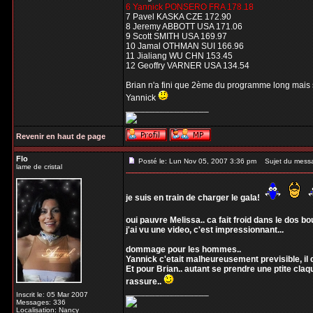
6 Yannick PONSERO FRA 178.18
7 Pavel KASKA CZE 172.90
8 Jeremy ABBOTT USA 171.06
9 Scott SMITH USA 169.97
10 Jamal OTHMAN SUI 166.96
11 Jialiang WU CHN 153.45
12 Geoffry VARNER USA 134.54
Brian n'a fini que 2ème du programme long mais 
Yannick
_________________
Revenir en haut de page
Flo
Posté le: Lun Nov 05, 2007 3:36 pm
Sujet du mess
lame de cristal
je suis en train de charger le gala!
oui pauvre Melissa.. ca fait froid dans le dos 
j'ai vu une video, c'est impressionnant...
dommage pour les hommes..
Yannick c'etait malheureusement previsible, il c
Et pour Brian.. autant se prendre une ptite claq
rassure..
_________________
Inscrit le: 05 Mar 2007
Messages: 336
Localisation: Nancy