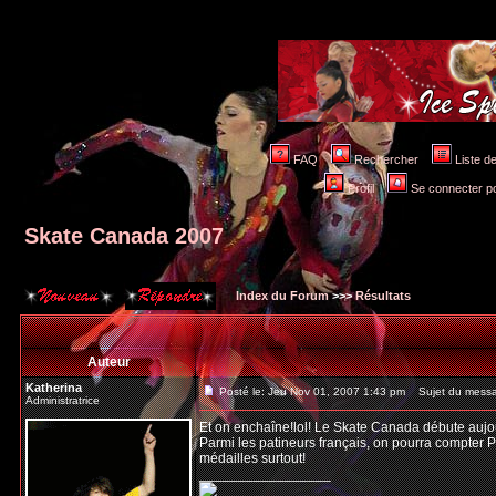
FAQ
Rechercher
Liste 
Profil
Se connecter po
Skate Canada 2007
Index du Forum
>>>
Résultats
Auteur
Katherina
Posté le: Jeu Nov 01, 2007 1:43 pm
Sujet du messa
Administratrice
Et on enchaîne!lol! Le Skate Canada débute aujour
Parmi les patineurs français, on pourra compter P
médailles surtout!
_________________