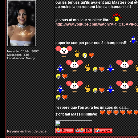
oui les tenues qu'ils avaient aux Masters ont ét
au moins la on ressent bien la chanson lol!!
je vous ai mis leur sublime libre
http://www.youtube.com/watch?v=t_Oa0APlPo
superbe compet pour nos 2 champions!!!
Inscrit le: 05 Mar 2007
Messages: 336
Localisation: Nancy
j'espere que l'on aura les images du gala...
z'ont fait Massiiiiiiiiiiiive!!
_________________
Revenir en haut de page