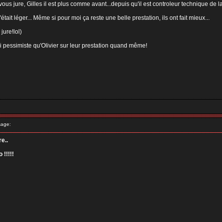
vous jure, Gilles il est plus comme avant...depuis qu'il est controleur technique de la
était léger... Même si pour moi ça reste une belle prestation, ils ont fait mieux...
jure!lol)
si pessimiste qu'Olivier sur leur prestation quand même!
age:
e..
!!!!!