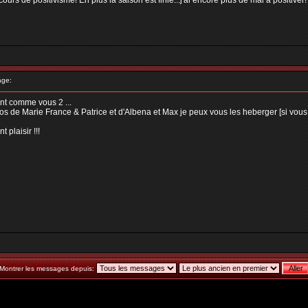
urs de positivisme! En plus la saison est finie...j'ai encore plus de mal à positiver!
age:
ent comme vous 2 ...
idéos de Marie France & Patrice et d'Albena et Max je peux vous les heberger [si vous
t plaisir !!!
Montrer les messages depuis: