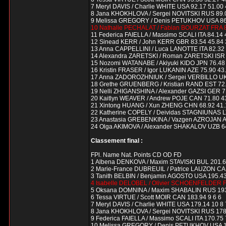
7 Meryl DAVIS / Charlie WHITE USA 92.17 51.00 4
8 Jana KHOKHLOVA / Sergei NOVITSKI RUS 89.09 
9 Melissa GREGORY / Denis PETUKHOV USA 86.10
10 Nathalie PECHALAT / Fabian BOURZAT FRA 84.
11 Federica FAIELLA / Massimo SCALI ITA 84.14 4
12 Sinead KERR / John KERR GBR 83.54 45.84 37
13 Anna CAPPELLINI / Luca LANOTTE ITA 82.32 4
14 Alexandra ZARETSKI / Roman ZARETSKI ISR 78
15 Nozomi WATANABE / Akiyuki KIDO JPN 76.48 4
16 Kristin FRASER / Igor LUKANIN AZE 75.90 43.7
17 Anna ZADOROZHNIUK / Sergei VERBILLO UKR 7
18 Grethe GRUENBERG / Kristian RAND EST 72.70
19 Nelli ZHIGANSHINA / Alexander GAZSI GER 71.
20 Kaitlyn WEAVER / Andrew POJE CAN 71.80 43.
21 Xintong HUANG / Xun ZHENG CHN 68.92 41.12 
22 Katherine COPELY / Deividas STAGNIUNAS LTU
23 Anastasia GREBENKINA / Vazgen AZROJAN ARM
24 Olga AKIMOVA / Alexander SHAKALOV UZB 64.9
Classement final :
FPl. Name Nat. Points CD OD FD
1 Albena DENKOVA / Maxim STAVISKI BUL 201.6
2 Marie-France DUBREUIL / Patrice LAUZON CAN
3 Tanith BELBIN / Benjamin AGOSTO USA 195.43
4 Isabelle DELOBEL / Olivier SCHOENFELDER F
5 Oksana DOMNINA / Maxim SHABALIN RUS 193.
6 Tessa VIRTUE / Scott MOIR CAN 183.94 9 6 6
7 Meryl DAVIS / Charlie WHITE USA 179.14 10 8 
8 Jana KHOKHLOVA / Sergei NOVITSKI RUS 178.
9 Federica FAIELLA / Massimo SCALI ITA 170.75 
10 Melissa GREGORY / Denis PETUKHOV USA 17