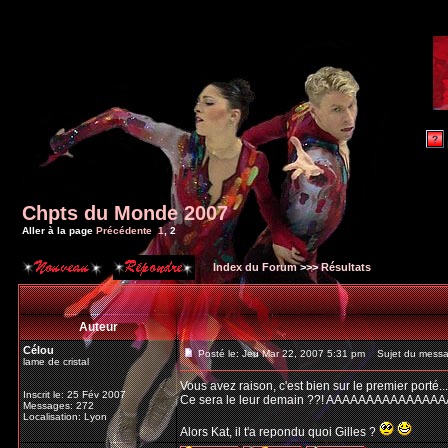
Chpts du Monde 2007
Aller à la page
Précédente
1
,
2
Index du Forum
>>>
Résultats
Auteur
Célou
Posté le: Jeu Mar 22, 2007 5:31 pm
Sujet du messa
lame de cristal
Vous avez raison, c'est bien sur le premier porté... 
Inscrit le: 25 Fév 2007
Ce sera le leur demain ??! AAAAAAAAAAAAA
Messages: 272
Localisation: Lyon
Alors Kat, il t'a repondu quoi Gilles ?