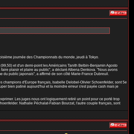
a troisième journée des Championnats du monde, jeudi à Tokyo.
(99,50) et d'un demi-point les Américains Tanith Belbin-Benjamin Agosto
 faire plaisir et plaire au public", a déclaré Albena Denkova. "Nous avons
 du public japonais", a affirmé de son côté Marie-France Dubreuil.
 Les champions d'Europe français, Isabelle Delobel-Olivier Schoenfelder, sont 5e
per bien patiné aujourd'hui et la moindre erreur s'est payée cash mais je
 exprimer. Les juges nous ont logiquement retiré un point pour ce porté trop
choenfelder. Nathalie Péchalat-Fabian Bourzat, l'autre couple français, sont