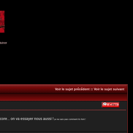
istrer
Voir le sujet précédent
::
Voir le sujet suivant
. on va essayer nous aussi !
je ne sais pas comment ils font !