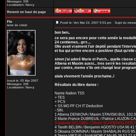
Messages: 336
Localisation: Nancy
Revenir en haut de page
Flo
Posté le: Ven Mar 23, 2007 5:53 pm
Sujet du mess
lame de cristal
bon ben..
ce sera pas encore pour cette année la medaill
24 centiemes.. grrr....
Oliv avait vraiment l'air depité pendant l'intervie
et Isa qui arrive encore a positiver (faut qu'elle
sinon j'ai adoré Marie et Patch... quelle classe
Albena et Maxim aussi... tres serré les resultats
par contre, meme s'ils ont changé leur program
alala vivement l'année prochaine..!
Inscrit le: 05 Mar 2007
Messages: 336
Résultats du libre danse :
Localisation: Nancy
Name Nation TSS
= TES
+ PCS
+ SS MO PF CH IT Deduction
- StN.
1 Albena DENKOVA / Maxim STAVISKI BUL 102.09 
2 Marie-France DUBREUIL / Patrice LAUZON CAN 
3 Isabelle DELOBEL / Olivier SCHOENFELDER FRA
4 Tanith BELBIN / Benjamin AGOSTO USA 96.41 50
5 Oksana DOMNINA / Maxim SHABALIN RUS 95.81 
6 Tessa VIRTUE / Scott MOIR CAN 95.38 52.27 43