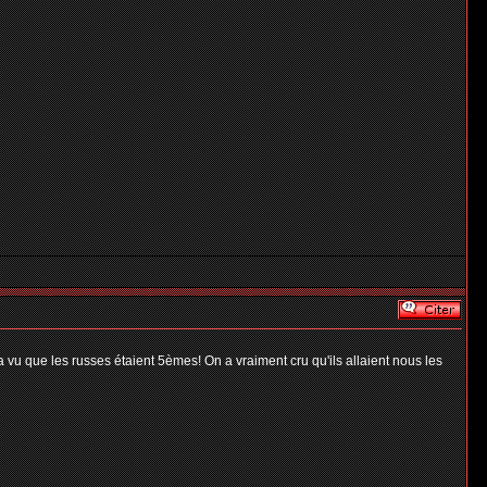
a vu que les russes étaient 5èmes! On a vraiment cru qu'ils allaient nous les