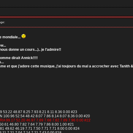
age:
e mondiale...
w...
 nous donne un cours...).. je l'admire!!
 comme dirait Annick!!!!
...
me et que j'adore cette musique, j'ai toujours du mal a accrocher avec Tanith &
53.22 48.87 8.25 7.93 8.21 8.11 8.36 0.00 #23
100.96 52.54 48.42 8.07 7.86 8.14 8.07 8.36 0.00 #20
 99.17 52.20 46.97 7.89 7.68 7.82 7.89 7.96 0.00 #22
.61 46.80 7.82 7.64 7.79 7.86 8.00 1.00 #21
49.62 46.19 7.71 7.50 7.71 7.71 8.00 0.00 #24
.11 7.21 7.04 7.14 7.21 7.43 0.00 #18