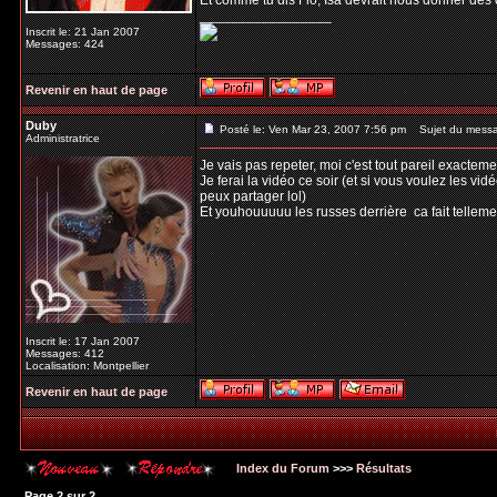
Et comme tu dis Flo, Isa devrait nous donner des co
_________________
Inscrit le: 21 Jan 2007
Messages: 424
Revenir en haut de page
Duby
Posté le: Ven Mar 23, 2007 7:56 pm
Sujet du mess
Administratrice
Je vais pas repeter, moi c'est tout pareil exactem
Je ferai la vidéo ce soir (et si vous voulez les v
peux partager lol)
Et youhouuuuu les russes derrière
ca fait tellemen
Inscrit le: 17 Jan 2007
Messages: 412
Localisation: Montpellier
Revenir en haut de page
Index du Forum
>>>
Résultats
Page
2
sur
2