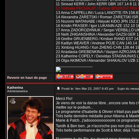
11 Sinead KERR / John KERR GBR 167.14 8 11 
12 Nathalie PECHALAT / Fabian BOURZAT FRA 1
13 Anna CAPPELLINI / Luca LANOTTE ITA 158.8
14 Alexandra ZARETSKI / Roman ZARETSKI ISR 
15 Nozomi WATANABE / Akiyuki KIDO JPN 152.2
16 Kristin FRASER / Igor LUKANIN AZE 152.10 1
17 Anna ZADOROZHNIUK / Sergei VERBILLO UK
18 Nelli ZHIGANSHINA / Alexander GAZSI GER 1
19 Grethe GRUENBERG / Kristian RAND EST 141
20 Kaitlyn WEAVER / Andrew POJE CAN 140.14 
21 Xintong HUANG / Xun ZHENG CHN 138.44 19
22 Anastasia GREBENKINA / Vazgen AZROJAN A
23 Katherine COPELY / Deividas STAGNIUNAS L
24 Olga AKIMOVA / Alexander SHAKALOV UZB 13
_________________
Revenir en haut de page
Katherina
Posté le: Ven Mar 23, 2007 6:45 pm
Sujet du mess
Administratrice
Merci Flo!
Je viens de voir la danse libre...encore une fois 
mettre sur le podium...
Le programme d'Isabelle & Olivier n'était pas par
Très belle dernière médaille pour Albena & Maxim
Marie & Patch...j'adooooooooooore ce programme..
Tanith & Ben ben...je n'accroche pas non plus à
Très belle performance de Scott & Moir, déjà 7èmes