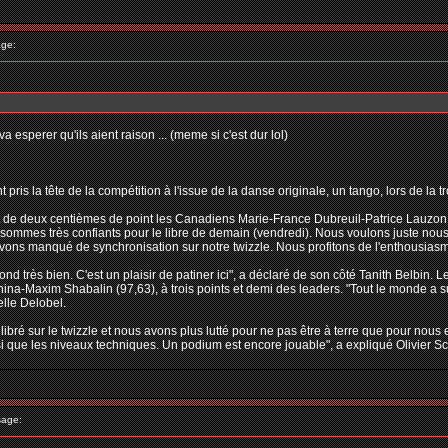
ge:
 va esperer qu'ils aient raison ... (meme si c'est dur lol)
ris la tête de la compétition à l'issue de la danse originale, un tango, lors de l
nt de deux centièmes de point les Canadiens Marie-France Dubreuil-Patrice Lauzon 
s sommes très confiants pour le libre de demain (vendredi). Nous voulons juste nous
ons manqué de synchronisation sur notre twizzle. Nous profitons de l'enthousiasme
ond très bien. C'est un plaisir de patiner ici", a déclaré de son côté Tanith Belbin.
na-Maxim Shabalin (97,63), à trois points et demi des leaders. "Tout le monde a su
elle Delobel.
uilibré sur le twizzle et nous avons plus lutté pour ne pas être à terre que pour nous
insi que les niveaux techniques. Un podium est encore jouable", a expliqué Olivier S
age: