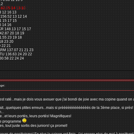
12
62.05 14 13 10
3 12 16 13
156.52 13 12 14
1 15 17 15
6 14 16
R 148.13 17 15 17
42.87 20 18 19
.55 23 19 18
18 23 20
 22 21
RM 137.07 21 21 23
TU 136.63 24 20 22
0.58 22 24 24
age:
c'est raté...mais je dois vous avouer que j'ai bondi de joie avec ma copine quand on 
fait...quelques ptites erreurs...mais si prèèèèèèèèèèèèès de la 3ème place, si près!
...
.et leurs portés, leurs portés! Magnifiques!
 ce programme
, tout juste sortis des juniors! ça promet!