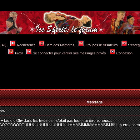
FAQ
Rechercher
Liste des Membres
Groupes d'utilisateurs
S'enreg
Profil
Se connecter pour vérifier ses messages privés
Connexion
Message
ge:
+ faute d'Oliv dans les twizzles... c'était pas leur jour dirons nous...
AAAOOOOOOOOUUUUUUUUUUUUUUUUMMMMMMMMMMMMM !!!! Ils y croient encore..