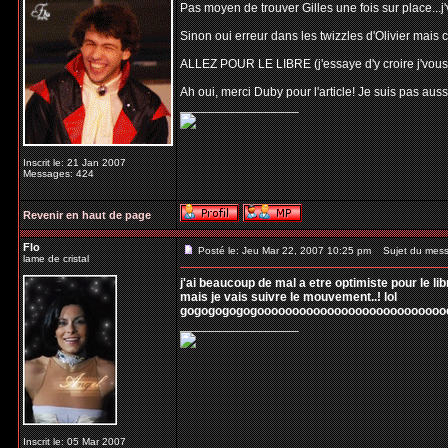
Pas moyen de trouver Gilles une fois sur place...j'
Sinon oui erreur dans les twizzles d'Olivier mais c'
ALLEZ POUR LE LIBRE (j'essaye d'y croire j'vous 
Ah oui, merci Duby pour l'article! Je suis pas aus
_________________
Inscrit le: 21 Jan 2007
Messages: 424
Revenir en haut de page
Flo
Posté le: Jeu Mar 22, 2007 10:25 pm
Sujet du mess
lame de cristal
j'ai beaucoup de mal a etre optimiste pour le libr
mais je vais suivre le mouvement..! lol
gogogogogogoooooooooooooooooooooooooooo 
_________________
Inscrit le: 05 Mar 2007