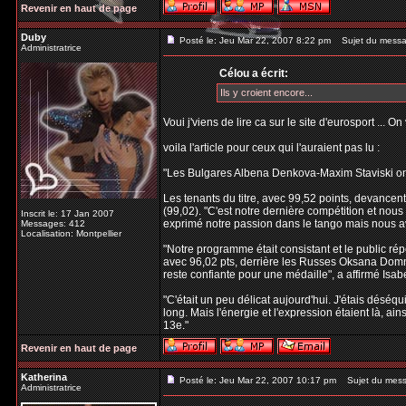
Revenir en haut de page
Duby
Posté le: Jeu Mar 22, 2007 8:22 pm
Sujet du messa
Administratrice
Célou a écrit:
Ils y croient encore...
Voui j'viens de lire ca sur le site d'eurosport ... On
voila l'article pour ceux qui l'auraient pas lu :
"Les Bulgares Albena Denkova-Maxim Staviski ont p
Les tenants du titre, avec 99,52 points, devance
(99,02). "C'est notre dernière compétition et nou
Inscrit le: 17 Jan 2007
exprimé notre passion dans le tango mais nous av
Messages: 412
Localisation: Montpellier
"Notre programme était consistant et le public rép
avec 96,02 pts, derrière les Russes Oksana Domni
reste confiante pour une médaille", a affirmé Isab
"C'était un peu délicat aujourd'hui. J'étais déséq
long. Mais l'énergie et l'expression étaient là, a
13e."
Revenir en haut de page
Katherina
Posté le: Jeu Mar 22, 2007 10:17 pm
Sujet du mess
Administratrice